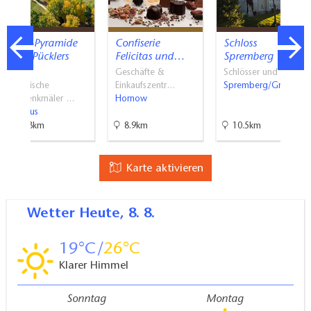
Grab-Pyramide
Confiserie
Schloss
Fürst Pücklers
Felicitas und…
Spremberg
im…
Geschäfte &
Schlösser und Parks
Historische
Einkaufszentr…
Spremberg/Grodk
Baudenkmäler …
Hornow
Cottbus
12.3km
8.9km
10.5km
Karte aktivieren
Wetter
Heute, 8. 8.
19
26
Klarer Himmel
Sonntag
Montag