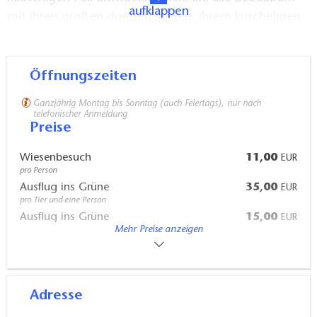
aufklappen
mit ihren großen dunklen Augen, ihrem kuscheligen
Fell und ihren würdevollen Bewegungen. Jeder
Mensch wird von ihnen so akzeptiert, wie er ist.
Öffnungszeiten
Touren werden zu jeder Jahreszeit angeboten.
Ganzjährig Montag bis Sonntag (auch Feiertags), nur nach
Terminvereinbarungen sind nach telefonischer
telefonischer Anmeldung
Preise
Absprache möglich.
Wiesenbesuch
11,00
EUR
pro Person
Ausflug ins Grüne
35,00
EUR
pro Tier und eine Person
Ausflug ins Grüne
15,00
EUR
Mehr Preise anzeigen
Begleitperson
Preise für andere Touren und Angebote auf Anfrage.
Adresse