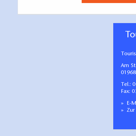
T
Touri
Am St
01968
Tel.:
0
Fax: 
E-Ma
Zur