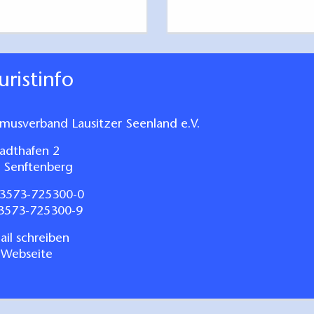
ouristinfo
smusverband Lausitzer Seenland e.V.
adthafen 2
 Senftenberg
3573-725300-0
03573-725300-9
il schreiben
 Webseite