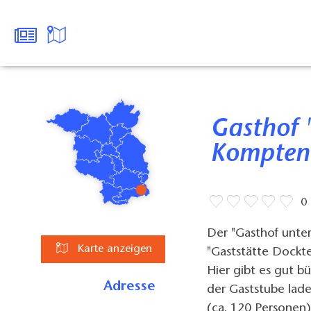
Gasthof "Unter den Linden" in
Kompten
0
Der "Gasthof unter
Karte anzeigen
"Gaststätte Dockte
Hier gibt es gut b
Adresse
der Gaststube lad
(ca. 120 Personen)