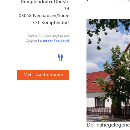
Komptendorfer Dorfstr.
34
03058
Neuhausen/Spree
OT Komptendorf
Dieser Anbieter liegt in der
Region
Lausitzer Seenland
Mehr Gastronomie
Der nahegelegene 