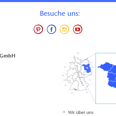
B
esuche uns:
g GmbH
Wir über uns