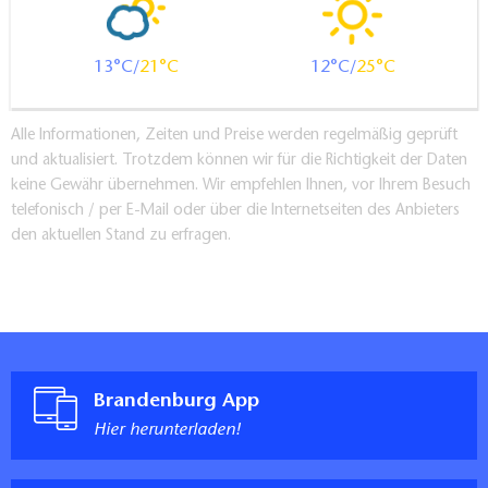
13
21
12
25
Alle Informationen, Zeiten und Preise werden regelmäßig geprüft
und aktualisiert. Trotzdem können wir für die Richtigkeit der Daten
keine Gewähr übernehmen. Wir empfehlen Ihnen, vor Ihrem Besuch
telefonisch / per E-Mail oder über die Internetseiten des Anbieters
den aktuellen Stand zu erfragen.
Brandenburg App
Hier herunterladen!