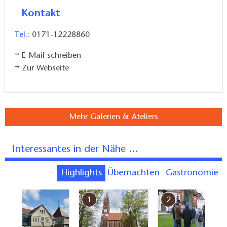
Kontakt
Tel.:
0171-12228860
E-Mail schreiben
Zur Webseite
Mehr Galerien & Ateliers
Interessantes in der Nähe ...
Highlights
Übernachten
Gastronomie
7
1
2