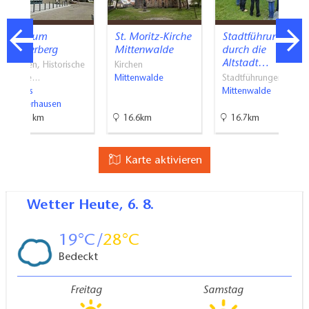
Museum
St. Moritz-Kirche
Stadtführungen
Funkerberg
Mittenwalde
durch die
Altstadt…
Museen, Historische
Kirchen
Baude…
Mittenwalde
Stadtführungen
Königs
Mittenwalde
Wusterhausen
27.1km
16.6km
16.7km
Karte aktivieren
Wetter
Heute, 6. 8.
19
28
Bedeckt
Freitag
Samstag