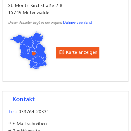
St. Moritz-Kirchstraße 2-8
Kosten - denn in der gotischen Kirche finden
15749
Mittenwalde
regelmäßig musikalische Veranstaltungen statt.
Gottesdienste finden jeden Sonntag um 10:30 Uhr in
Dieser Anbieter liegt in der Region
Dahme-Seenland
der Kirche statt - im Winter in der St.
Georgenkapelle, Berliner Vorstadt 18, 15749
Mittenwalde.
Karte anzeigen
Kontakt
Tel.:
033764-20331
E-Mail schreiben