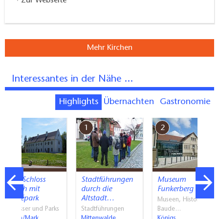
Zur Webseite
Mehr Kirchen
Interessantes in der Nähe ...
Highlights
Übernachten
Gastronomie
7
1
2
Altes Schloss
Stadtführungen
Museum
Baruth mit
durch die
Funkerberg
Lennépark
Altstadt…
Museen, Historische
Schlösser und Parks
Stadtführungen
Baude…
Baruth/Mark
Mittenwalde
Königs