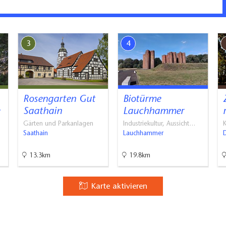
3
4
Rosengarten Gut
Biotürme
Saathain
Lauchhammer
Gärten und Parkanlagen
Industriekultur, Aussicht…
K
Saathain
Lauchhammer
13.3km
19.8km
Karte aktivieren