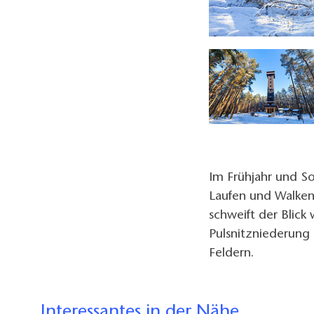
 Gröden, Foto: LKEE/Andreas Franke, Lizenz: LKEE/Andreas Franke
Im Frühjahr und 
Laufen und Walken
schweift der Blick
Pulsnitzniederung
Feldern.
Interessantes in der Nähe ...