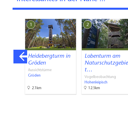
1
2
erlug
Heidebergturm in
Lobenturm am
Gröden
Naturschutzgebie
ks
in
t…
Aussichtstürme
Gröden
Vogelbeobachtung
Hohenleipisch
2.1km
12.5km