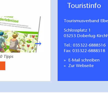
Touristinfo
Tourismusverband Elbe-
Schlossplatz 1
03253 Doberlug-Kirchh
Tel.:
035322-6888516
Fax: 035322-6888518
20 Tipps
Entdeckerla
E-Mail schreiben
Jetzt anse
Zur Webseite