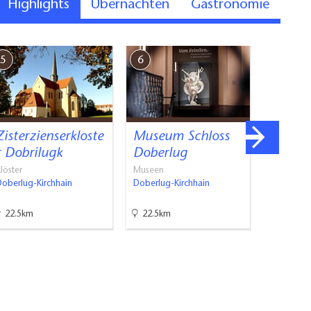
Highlights
Übernachten
Gastronomie
5
6
7
Zisterzienserkloste
Museum Schloss
Schlos
r Dobrilugk
Doberlug
Schlösser
Doberlug-
löster
Museen
Doberlug-Kirchhain
Doberlug-Kirchhain
22.5km
22.5km
22.5km