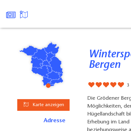
Wintersport in den Grödener
Bergen
3
Die Grödener Berg
Karte anzeigen
Möglichkeiten, den
Hügellandschaft b
Adresse
Erhebung im Land 
beziehungsweise a