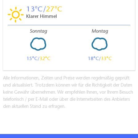
13
27
Klarer Himmel
Sonntag
Montag
15
32
18
33
Alle Informationen, Zeiten und Preise werden regelmäßig geprüft
und aktualisiert. Trotzdem können wir für die Richtigkeit der Daten
keine Gewähr übernehmen. Wir empfehlen Ihnen, vor Ihrem Besuch
telefonisch / per E-Mail oder über die Internetseiten des Anbieters
den aktuellen Stand zu erfragen.