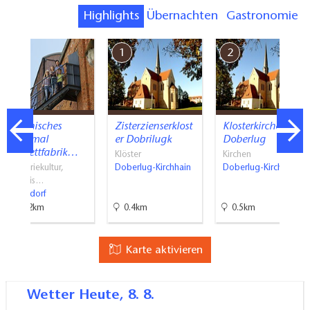
Highlights
Übernachten
Gastronomie
7
1
2
Technisches
Zisterzienserklost
Klosterkirche
Denkmal
er Dobrilugk
Doberlug
”Brikettfabrik…
Klöster
Kirchen
Industriekultur,
Doberlug-Kirchhain
Doberlug-Kirchhain
Historis…
Domsdorf
14.2km
0.4km
0.5km
Karte aktivieren
Wetter
Heute, 8. 8.