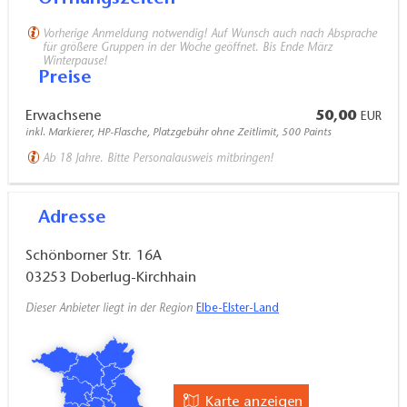
Vorherige Anmeldung notwendig! Auf Wunsch auch nach Absprache
für größere Gruppen in der Woche geöffnet. Bis Ende März
Winterpause!
Preise
Erwachsene
50,00
EUR
inkl. Markierer, HP-Flasche, Platzgebühr ohne Zeitlimit, 500 Paints
Ab 18 Jahre. Bitte Personalausweis mitbringen!
Adresse
Schönborner Str. 16A
03253
Doberlug-Kirchhain
Dieser Anbieter liegt in der Region
Elbe-Elster-Land
Karte anzeigen