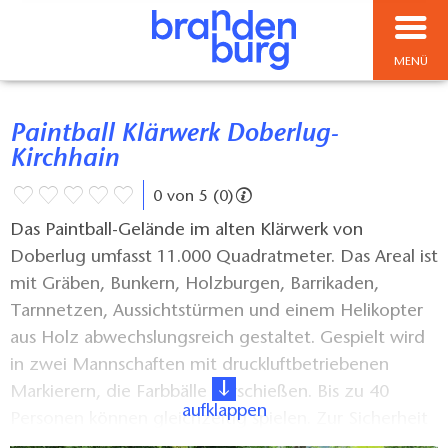
MENÜ
Paintball Klärwerk Doberlug-
Kirchhain
0 von 5 (0)
Das Paintball-Gelände im alten Klärwerk von
Doberlug umfasst 11.000 Quadratmeter. Das Areal ist
mit Gräben, Bunkern, Holzburgen, Barrikaden,
Tarnnetzen, Aussichtstürmen und einem Helikopter
aus Holz abwechslungsreich gestaltet. Gespielt wird
in zwei Mannschaften mit druckluftbetriebenen
Markierern, die Farbbälle verschießen. Bis zu 40
aufklappen
Personen können gleichzeitig spielen. Zur Sicherheit
müssen auf dem Spielfeld Masken getragen werden.