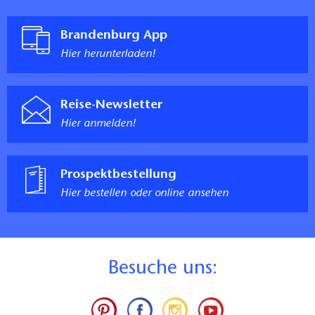
Brandenburg App
Hier herunterladen!
Reise-Newsletter
Hier anmelden!
Prospektbestellung
Hier bestellen oder online ansehen
B
esuche uns: