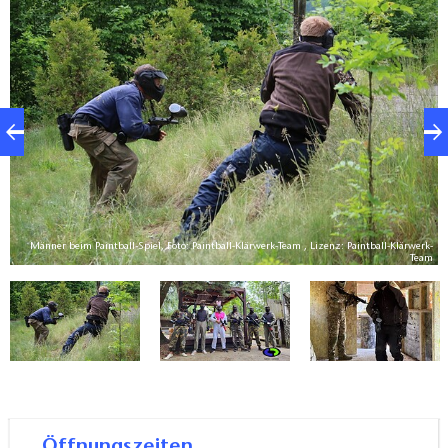
Weitere Ausrüstung wie Halsschutz, Behälter zum
Nachfüllen und Brustpanzer kann vor Ort
ausgeliehen werden. Ziel des Spiels ist es,
gegnerische Spieler zu markieren und die Fahne der
anderen Mannschaft zu erobern.
Männer beim Paintball-Spiel, Foto: Paintball-Klärwerk-Team , Lizenz: Paintball-Klärwerk-
am
Team
Öffnungszeiten