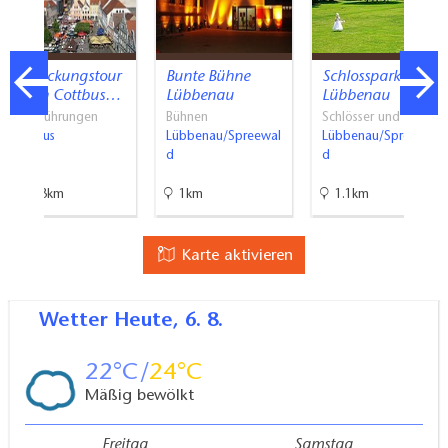
Entdeckungstour
Bunte Bühne
Schlosspark
durch Cottbus…
Lübbenau
Lübbenau
Stadtführungen
Bühnen
Schlösser und Parks
Cottbus
Lübbenau/Spreewal
Lübbenau/Spreewal
d
d
42.3km
1km
1.1km
Karte aktivieren
Wetter
Heute, 6. 8.
22
24
Mäßig bewölkt
Freitag
Samstag