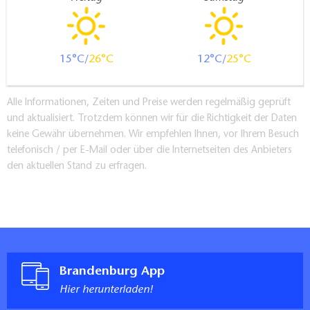
15
26
12
25
Alle Informationen, Zeiten und Preise werden regelmäßig geprüft
und aktualisiert. Trotzdem können wir für die Richtigkeit der Daten
keine Gewähr übernehmen. Wir empfehlen Ihnen, vor Ihrem Besuch
telefonisch / per E-Mail oder über die Internetseiten des Anbieters
den aktuellen Stand zu erfragen.
Brandenburg App
Hier herunterladen!