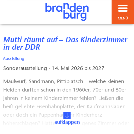
MENÜ
Mutti räumt auf – Das Kinderzimmer
in der DDR
Ausstellung
Sonderausstellung - 14. Mai 2026 bis 2027
Maulwurf, Sandmann, Pittiplatsch – welche kleinen
Helden durften schon in den 1960er, 70er und 80er
Jahren in keinem Kinderzimmer fehlen? Ließen die
heiß geliebte Eisenbahnplatte, der Kaufmannsladen
oder doch ein Puppenhaus ihr Kinderherz
aufklappen
höherschlagen? Hatten Sie ein eigenes Zimmer oder
mussten Sie ihr „kleines Reich“ mit den Geschwistern