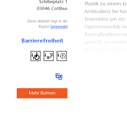
Schillerplatz 1
Plastik zu einem En
03046
Cottbus
Ambivalenz bis heu
Ensembles um ein 
Dieser Anbieter liegt in der
Opernensemble mac
Region
Spreewald
Baumaßnahmen no
Barrierefreiheit
gerecht zu werden
Nationalsozialist
umfunktioniert, en
Befehlsverweigeru
Sprengung. So blie
welches sich auch
ausgeschmückten 
Mehr Bühnen
Kuppelfoyer zeigt.