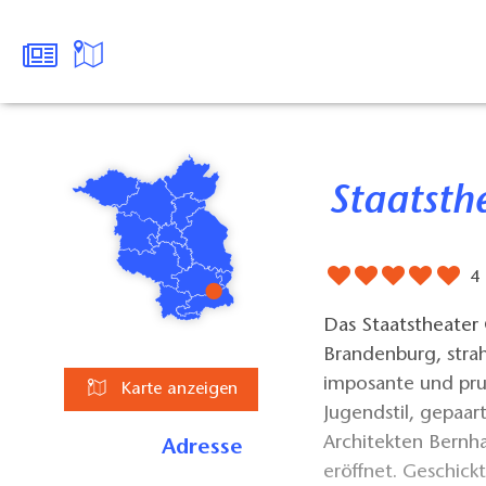
Staatsth
4
Das Staatstheater
Brandenburg, strah
imposante und pru
Karte anzeigen
Jugendstil, gepaar
Architekten Bernh
Adresse
eröffnet. Geschick