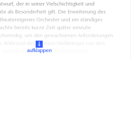
twurf, der in seiner Vielschichtigkeit und
te als Besonderheit gilt. Die Erweiterung des
theatereigenes Orchester und ein ständiges
hte bereits kurze Zeit später erneute
twendig, um den gewachsenen Anforderungen
. Während des Zweiten Weltkrieges von den
aufklappen
en geschlossen und zum Munitionslager
tging es nur durch eine mutige
ng der kompletten Zerstörung durch eine geplante
b den Cottbuser Bürger*innen ein Juwel erhalten,
 im Inneren des Gebäudes mit seinem opulent
Saal und dem architektonisch spannenden