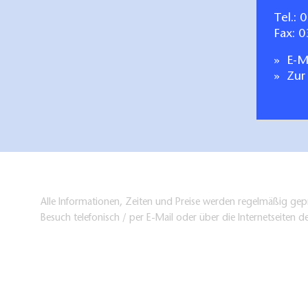
Tel.:
0
Fax: 
E-Ma
Zur
Alle Informationen, Zeiten und Preise werden regelmäßig gepr
Besuch telefonisch / per E-Mail oder über die Internetseiten d