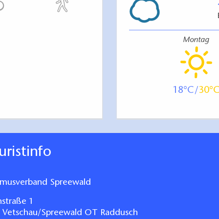
sich um geprüfte Daten
 Brandenburg
Montag
18
30
ouristinfo
smusverband Spreewald
nstraße 1
 Vetschau/Spreewald OT Raddusch