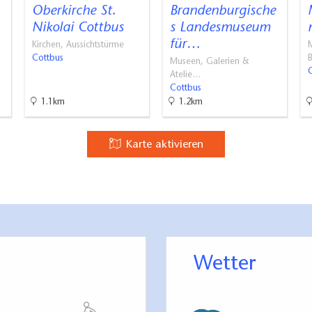
tze in der Nähe des Eingangs: 1
Oberkirche St.
Brandenburgische
Nikolai Cottbus
s Landesmuseum
liegenden Nebenstraße
für…
Kirchen, Aussichtstürme
M
Cottbus
Museen, Galerien &
ken: 143 cm
Atelie…
Cottbus
ken: > 150 cm
1.1km
1.2km
em WC-Becken: >150 cm
em WC-Becken: 80 cm
Karte aktivieren
m WC-Becken: >150 cm
 WC-Becken: 73 cm
vorhanden
eklappten Zustand arretierbar
ränkungen vorhanden (1x im Museum, 1x in der Veranstaltung
Wetter