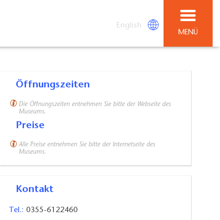
English
MENÜ
Öffnungszeiten
Die Öffnungszeiten entnehmen Sie bitte der Webseite des
Museums.
Preise
Alle Preise entnehmen Sie bitte der Internetseite des
Museums.
Kontakt
Tel.:
0355-6122460