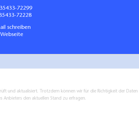
35433-72299
035433-72228
il schreiben
 Webseite
üft und aktualisiert. Trotzdem können wir für die Richtigkeit der Dat
es Anbieters den aktuellen Stand zu erfragen.