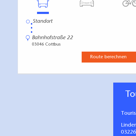
Bei den hier dargestellten Daten handelt es 
Datum der Datenerhebung: 14.03.2023
Erheber (Institution): Museumsverband Land
⋮
Bahnhofstraße 22
03046 Cottbus
Route berechnen
T
Touri
Linde
03226