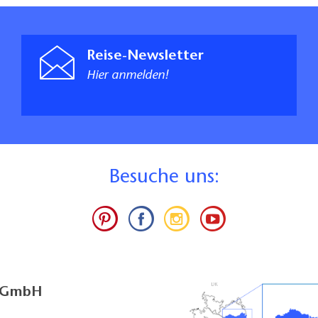
Reise-Newsletter
Hier anmelden!
B
esuche uns:
g GmbH