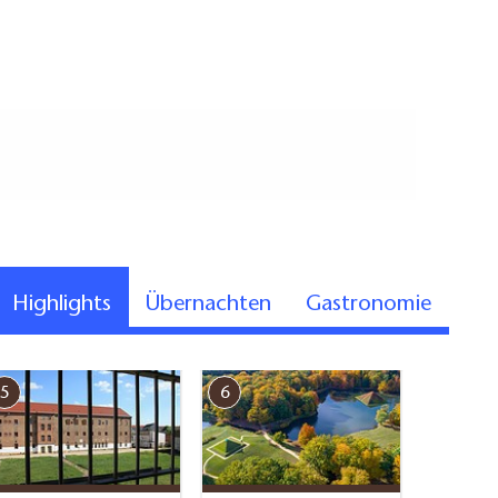
Highlights
Übernachten
Gastronomie
breit x 143 cm lang, rechts: 80 cm breit x >150 cm
5
6
7