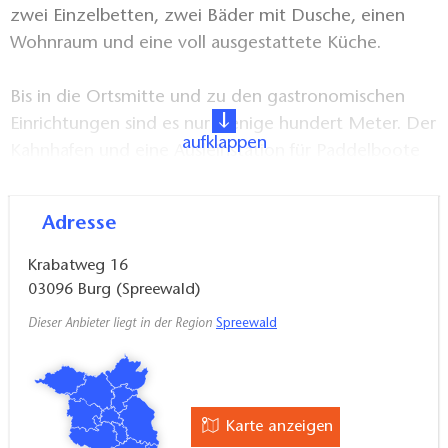
zwei Einzelbetten, zwei Bäder mit Dusche, einen
Wohnraum und eine voll ausgestattete Küche.
Bis in die Ortsmitte und zu den gastronomischen
Einrichtungen sind es nur wenige hundert Meter. Der
aufklappen
Kahnhafen und eine Ausleihstation für Paddelboote
befinden sich in unmittelbarer Nähe. Parkplätze sind
auf dem Hof des Gebäudes vorhanden.
Adresse
Krabatweg 16
03096
Burg (Spreewald)
Dieser Anbieter liegt in der Region
Spreewald
Karte anzeigen