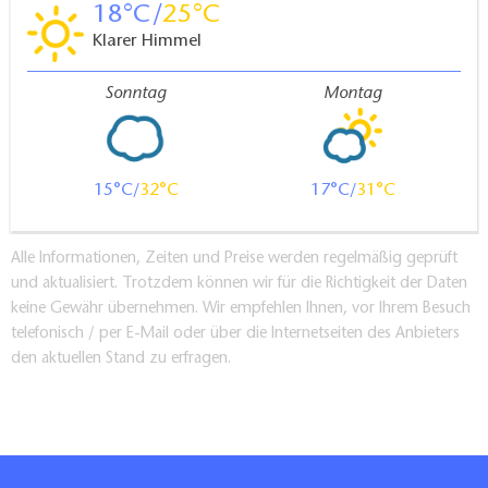
18
25
Klarer Himmel
Sonntag
Montag
15
32
17
31
Alle Informationen, Zeiten und Preise werden regelmäßig geprüft
und aktualisiert. Trotzdem können wir für die Richtigkeit der Daten
keine Gewähr übernehmen. Wir empfehlen Ihnen, vor Ihrem Besuch
telefonisch / per E-Mail oder über die Internetseiten des Anbieters
den aktuellen Stand zu erfragen.