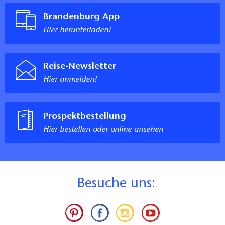
Brandenburg App
Hier herunterladen!
Reise-Newsletter
Hier anmelden!
Prospektbestellung
Hier bestellen oder online ansehen
B
esuche uns: