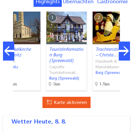
Highlights
Übernachten
Gastronomie
7
1
2
Schinkelkirche
Touristinformatio
Trachtenstickerei
Straupitz
n Burg
– Christa…
(Spreewald)
Kirchen
Handwerk &
Straupitz
Geprüfte
Manufakturen
Touristinformati…
Burg (Spreewald)
Burg (Spreewald)
9.3km
1km
1.7km
Karte aktivieren
Wetter
Heute, 8. 8.