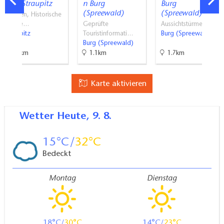
ühle Straupitz
n Burg
Burg
(Spreewald)
(Spreewald)
Museen, Historische
Baude…
Geprüfte
Aussichtstürme
Straupitz
Touristinformati…
Burg (Spreewald)
Burg (Spreewald)
7.9km
1.1km
1.7km
Karte aktivieren
Wetter
Heute, 9. 8.
15
32
Bedeckt
Montag
Dienstag
18
30
14
23