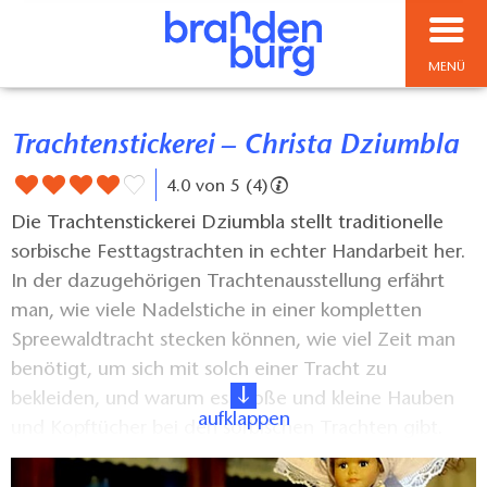
MENÜ
Trachtenstickerei – Christa Dziumbla
4.0 von 5 (4)
Die Trachtenstickerei Dziumbla stellt traditionelle
sorbische Festtagstrachten in echter Handarbeit her.
In der dazugehörigen Trachtenausstellung erfährt
man, wie viele Nadelstiche in einer kompletten
Spreewaldtracht stecken können, wie viel Zeit man
benötigt, um sich mit solch einer Tracht zu
bekleiden, und warum es große und kleine Hauben
aufklappen
und Kopftücher bei den sorbischen Trachten gibt.
Darüber hinaus werden Trachtenpuppen, Plüschtiere,