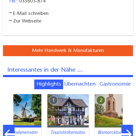
Tel.:
035603-874
E-Mail schreiben
Zur Webseite
Mehr Handwerk & Manufakturen
Interessantes in der Nähe ...
Highlights
Übernachten
Gastronomie
7
1
2
Holländerwindm
Touristinformatio
Bismarckturm in