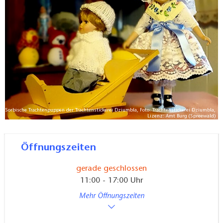
verschiedene Handarbeiten, Arbeiten mit der
Stickmaschine sowie Bienenhonig angeboten. Im
Winter kann man manchmal sehen wie Dieter
Dziumbla Weidenkörbe aus selbst geernteten
Weidenruten herstellt.
Sorbische Trachtenpuppen der Trachtenstickerei Dziumbla, Foto: Trachtenstickerei Dziumbla,
Lizenz: Amt Burg (Spreewald)
Öffnungszeiten
gerade geschlossen
11:00 - 17:00 Uhr
Mehr Öffnungszeiten