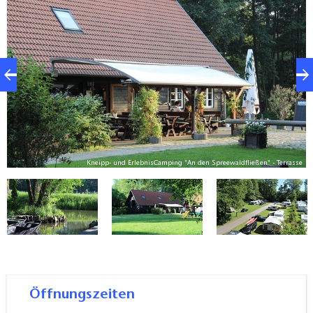
Biosphärenreservats Spreewald zu erkunden.
n
Kneipp- und ErlebnisCamping "An den Spreewaldfließen" - Terrasse
Öffnungszeiten