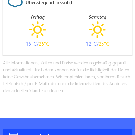
Überwiegend bewölkt
Freitag
Samstag
15
26
12
25
Alle Informationen, Zeiten und Preise werden regelmäßig geprüft
und aktualisiert. Trotzdem können wir für die Richtigkeit der Daten
keine Gewähr übernehmen. Wir empfehlen Ihnen, vor Ihrem Besuch
telefonisch / per E-Mail oder über die Internetseiten des Anbieters
den aktuellen Stand zu erfragen.