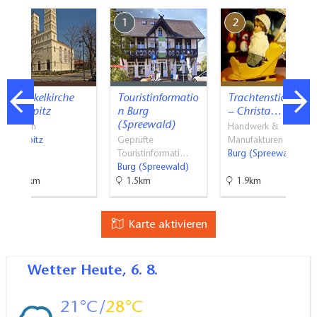
7
1
2
Schinkelkirche
Touristinformatio
Trachtenstickerei
Straupitz
n Burg
– Christa…
(Spreewald)
Kirchen
Handwerk &
Straupitz
Geprüfte
Manufakturen
Touristinformati…
Burg (Spreewald)
Burg (Spreewald)
9.4km
1.5km
1.9km
Karte aktivieren
Wetter
Heute, 6. 8.
21
28