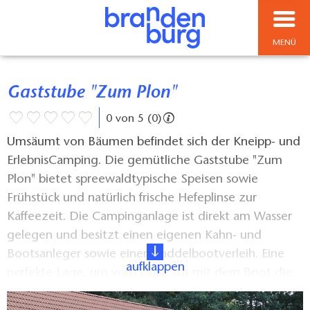
MENÜ
Gaststube "Zum Plon"
0 von 5 (0)
Umsäumt von Bäumen befindet sich der Kneipp- und
ErlebnisCamping. Die gemütliche Gaststube "Zum
Plon" bietet spreewaldtypische Speisen sowie
Frühstück und natürlich frische Hefeplinse zur
Kaffeezeit. Die Campinganlage ist direkt am Wasser
gelegen und besitzt einen eigenen Kahn- und
Bootsanleger sowie einen Paddelbootverleih. Eine
aufklappen
perfekte Lage, um vom Platz aus mit dem Boot die
einzigartige Landschaft des UNESCO-