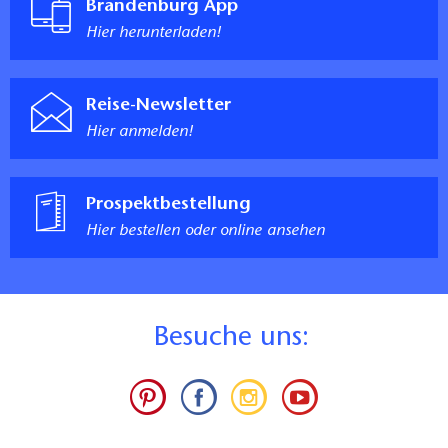
Brandenburg App
Hier herunterladen!
Reise-Newsletter
Hier anmelden!
Prospektbestellung
Hier bestellen oder online ansehen
B
esuche uns: