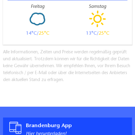
Freitag
Samstag
14
25
13
25
Alle Informationen, Zeiten und Preise werden regelmäßig geprüft
und aktualisiert. Trotzdem können wir für die Richtigkeit der Daten
keine Gewähr übernehmen. Wir empfehlen Ihnen, vor Ihrem Besuch
telefonisch / per E-Mail oder über die Internetseiten des Anbieters
den aktuellen Stand zu erfragen.
Brandenburg App
Hier herunterladen!