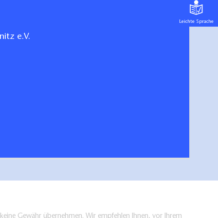
Leichte Sprache
itz e.V.
 der Prignitz
hen/bestellen
en keine Gewähr übernehmen. Wir empfehlen Ihnen, vor Ihrem