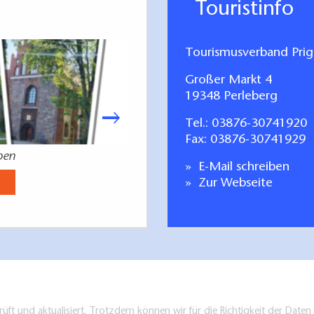
Touristinfo
Tourismusverband Prign
Großer Markt 4
19348 Perleberg
Tel.:
03876-30741920
Fax: 03876-30741929
eben
Urlaub in
E-Mail schreiben
Jetzt anse
Zur Webseite
üft und aktualisiert. Trotzdem können wir für die Richtigkeit der Dat