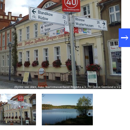
(Kyritz von oben, Foto: Tourismusverband Prignitz e.V., TV Dosse-Seenland e.V.)