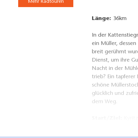
Mehr Radtouren
Länge:
36km
In der Kattenstieg
ein Müller, dessen
breit gerühmt wurd
Dienst, um ihre Gu
Nacht in der Mühle
trieb? Ein tapferer
schöne Müllerstoch
glücklich und zufri
dem Weg.
Start/Ziel:
Kyrit
über: Kyritz - Stol