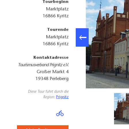
Tourbeginn
Marktplatz
16866
Kyritz
Tourende
Marktplatz
16866
Kyritz
Kontaktadresse
Tourismusverband Prignitz e.V.
Großer Markt 4
19348
Perleberg
entour, Tourismusverband Prignitz e.V., TV Dosse-Seenland e.V.)
Diese Tour führt durch die
Region:
Prignitz