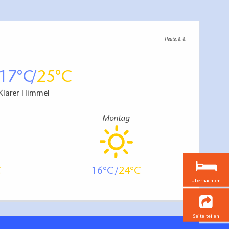
Heute, 8. 8.
17
25
Klarer Himmel
Montag
16
24
Übernachten
Seite teilen