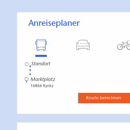
Wutike - Rüdow - K
Knotenpunkte: 40 - 
Anreiseplaner
⋮
Marktplatz
16866 Kyritz
Route berechnen