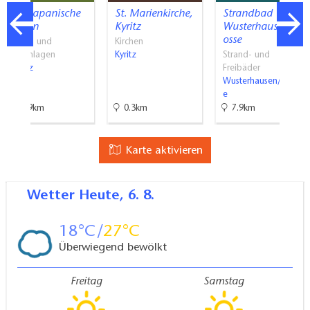
ROJI Japanische
St. Marienkirche,
Strandbad
Gärten
Kyritz
Wusterhausen/D
osse
Gärten und
Kirchen
Parkanlagen
Kyritz
Strand- und
Dreetz
Freibäder
Wusterhausen/Doss
e
21.9km
0.3km
7.9km
Karte aktivieren
Wetter
Heute, 6. 8.
18
27
Überwiegend bewölkt
Freitag
Samstag