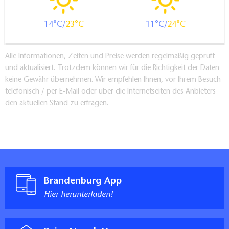
14
23
11
24
Alle Informationen, Zeiten und Preise werden regelmäßig geprüft
und aktualisiert. Trotzdem können wir für die Richtigkeit der Daten
keine Gewähr übernehmen. Wir empfehlen Ihnen, vor Ihrem Besuch
telefonisch / per E-Mail oder über die Internetseiten des Anbieters
den aktuellen Stand zu erfragen.
Brandenburg App
Hier herunterladen!