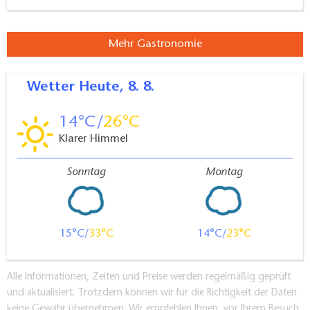
Mehr Gastronomie
Wetter
Heute, 8. 8.
14
26
Klarer Himmel
Sonntag
Montag
15
33
14
23
Alle Informationen, Zeiten und Preise werden regelmäßig geprüft
und aktualisiert. Trotzdem können wir für die Richtigkeit der Daten
keine Gewähr übernehmen. Wir empfehlen Ihnen, vor Ihrem Besuch