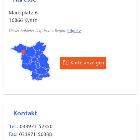
Marktplatz 6
16866
Kyritz
Dieser Anbieter liegt in der Region
Prignitz
Karte anzeigen
Kontakt
Tel.:
033971-52350
Fax:
033971-56338