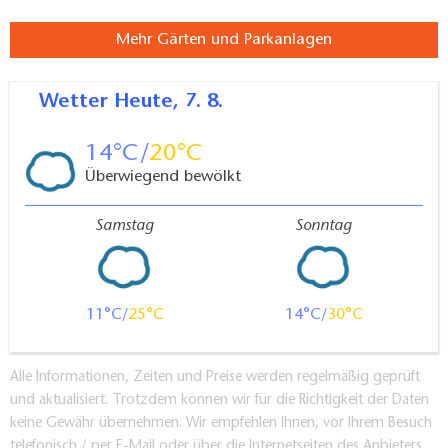
Mehr Gärten und Parkanlagen
Wetter
Heute, 7. 8.
14
20
Überwiegend bewölkt
Samstag
Sonntag
11
25
14
30
Alle Informationen, Zeiten und Preise werden regelmäßig geprüft
und aktualisiert. Trotzdem können wir für die Richtigkeit der Daten
keine Gewähr übernehmen. Wir empfehlen Ihnen, vor Ihrem Besuch
telefonisch / per E-Mail oder über die Internetseiten des Anbieters