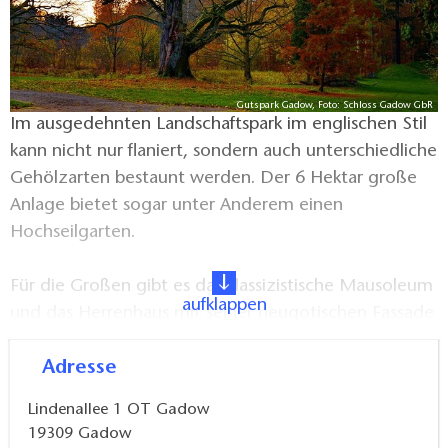
Gutspark Gadow, Foto: Schloss Gadow GbR
Im ausgedehnten Landschaftspark im englischen Stil
kann nicht nur flaniert, sondern auch unterschiedliche
Gehölzarten bestaunt werden. Der 6 Hektar große
Anlage bietet sogar unter Anderem einen
Hochseilgarten.
Für die Großen gibt es das klassizistische Mausoleum
aufklappen
und das Herrenhaus mit seiner neugotischen Fassade
zu erkunden.
Adresse
Lindenallee 1 OT Gadow
19309
Gadow