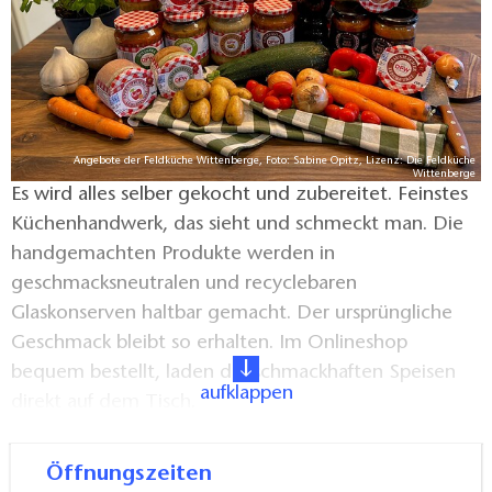
Angebote der Feldküche Wittenberge, Foto: Sabine Opitz, Lizenz: Die Feldküche
Wittenberge
Es wird alles selber gekocht und zubereitet. Feinstes
Küchenhandwerk, das sieht und schmeckt man. Die
handgemachten Produkte werden in
geschmacksneutralen und recyclebaren
Glaskonserven haltbar gemacht. Der ursprüngliche
Geschmack bleibt so erhalten. Im Onlineshop
bequem bestellt, laden die schmackhaften Speisen
aufklappen
direkt auf dem Tisch.
In der "Feldküche Wittenberge“ Feldküche werden
Öffnungszeiten