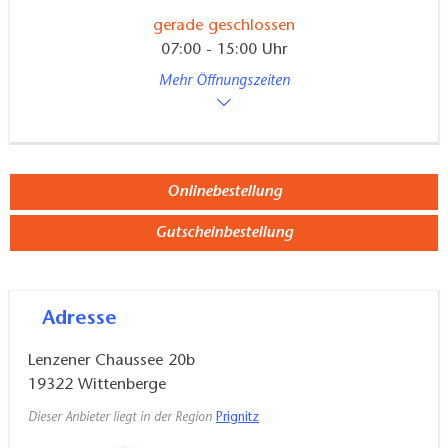
wechselnde Tagesgerichte und eine große
Speiseauswahl angeboten. Für den frühen Hunger
gerade geschlossen
07:00 - 15:00 Uhr
steht ein Frühstücksangebot bereit.
Mehr Öffnungszeiten
Die Verkaufsstellenübertsicht finden Sie auf der
Website des Anbieters, in den das gesamte
Sortiment an Produkten vor Ort eingekauft werden
kann und die Lieblingssuppe im Einkaufskorb nicht
Onlinebestellung
fehlen sollte.
Gutscheinbestellung
Der Catering & Veranstaltungsservice kann zu jeder
Gelegenheit vereinbart werden. Von der
Adresse
Geburtstagsgesellschaft, einem Firmenevent bishin ​
zu Dorf- und Stadtfesten.
Lenzener Chaussee 20b
19322
Wittenberge
Dieser Anbieter liegt in der Region
Prignitz