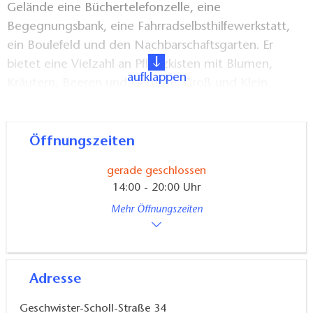
Gelände eine Büchertelefonzelle, eine
Begegnungsbank, eine Fahrradselbsthilfewerkstatt,
ein Boulefeld und den Nachbarschaftsgarten. Er
bietet eine Vielzahl an Pflanzkisten mit Blumen,
aufklappen
Kräutern, Beeren und Gemüse. Groß und Klein
können hier gärtnern, naschen oder einfach nur
gemütlich zusammensitzen. In einem Bauwagen
haben Jugendliche einen gemütlichen Rückzugsort
Öffnungszeiten
geschaffen. Das Freiluftkino ist im Sommer immer
gerade geschlossen
gut besucht und außerdem wird im Lottenhof oft
14:00 - 20:00 Uhr
und gern gefeiert.
Mehr Öffnungszeiten
Adresse
Geschwister-Scholl-Straße 34