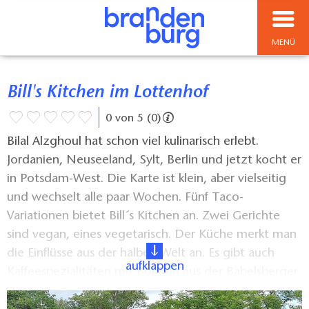
MENÜ
Bill's Kitchen im Lottenhof
0 von 5 (0)
Bilal Alzghoul hat schon viel kulinarisch erlebt.
Jordanien, Neuseeland, Sylt, Berlin und jetzt kocht er
in Potsdam-West. Die Karte ist klein, aber vielseitig
und wechselt alle paar Wochen. Fünf Taco-
Variationen bietet Bill´s Kitchen an. Zwei Gerichte
sind vegan, eines vegetarisch. Der Küche merkt man
die Einflüsse aus der halben Welt an. Es gibt auch
aufklappen
Kaffeespezialitäten mit Bohnen aus der Babelsberger
Buena Vida-Rösterei, alkoholfreie Getränke, Eis,