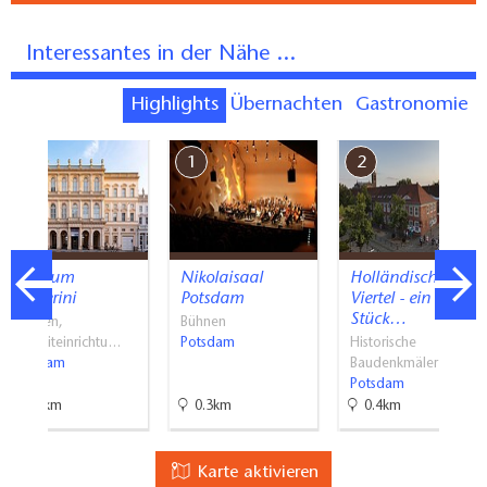
Interessantes in der Nähe ...
Highlights
Übernachten
Gastronomie
7
1
2
Museum
Nikolaisaal
Holländisches
Barberini
Potsdam
Viertel - ein
Stück…
Museen,
Bühnen
Freizeiteinrichtu…
Potsdam
Historische
Potsdam
Baudenkmäler …
Potsdam
0.9km
0.3km
0.4km
Karte aktivieren