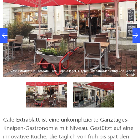
Cafe Extrablatt in Potsdam, Foto: Sophie Jäger, Lizenz: Potsdam Marketing und Service
ce
GmbH
H
Cafe Extrablatt ist eine unkomplizierte Ganztages-
Kneipen-Gastronomie mit Niveau. Gestützt auf eine
innovative Küche, die täglich von früh bis spät den