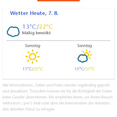
Wetter
Heute, 7. 8.
13
22
Mäßig bewölkt
Samstag
Sonntag
11
25
15
31
Alle Informationen, Zeiten und Preise werden regelmäßig geprüft
und aktualisiert. Trotzdem können wir für die Richtigkeit der Daten
keine Gewähr übernehmen. Wir empfehlen Ihnen, vor Ihrem Besuch
telefonisch / per E-Mail oder über die Internetseiten des Anbieters
den aktuellen Stand zu erfragen.