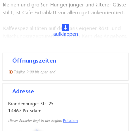
kleinen und großen Hunger junger und älterer Gäste
stillt, ist Cafe Extrablatt vor allem getränkeorientiert.
Kaffeespezialitäten auf der Basis eigener Röst- und
aufklappen
Mischungsrezepturen bilden den Kern des Angebots.
Gute Weine, leckere Cocktails und regional passende
Premium-Biere verwöhnen die Gäste. Diese kommen
mal zum Frühstück, mal zum Mittagsschnäppchen,
Öffnungszeiten
machen hier Kaffee- und Kuchenpause oder trinken
Täglich 9:00 bis open end
ihr Feierabendbier.
Adresse
Die moderne Form der guten alten Eckkneipe – das
sind heute die großen, stringent nach Konzept
Brandenburger Str. 25
geführten Betriebe von Cafe Extrablatt. Ein
14467
Potsdam
Treffpunkt für nette Menschen, die sich gerne von
Dieser Anbieter liegt in der Region
Potsdam
netten Menschen verwöhnen lassen!