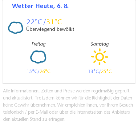
steile Rampe, evtl. Hilfsperson erforderlich.
Wetter
Heute, 6. 8.
Im Haus 3 ist alternativ ein Zugang mit Aufzug
möglich, eine Stufe von 5cm ist zu überwinden.
22
31
Die Häuser 1-3 sind ebenerdig und stufenlos
Überwiegend bewölkt
miteinander verbunden, Ausstellung und
Veranstaltungsraum für Gäste mit
Freitag
Samstag
Mobilitätseinschränkungen gut nutzbar
Im Außengelände des Besucherzentrums vor Haus 1
befindet sich die Seebrücke, die nur über Treppen bzw.
15
26
13
25
sehr steile Rampen (gleiche Steigung wie die Treppen)
zugänglich ist. Zugang ohne Hilfsperson nicht erlaubt.
Alle Informationen, Zeiten und Preise werden regelmäßig geprüft
und aktualisiert. Trotzdem können wir für die Richtigkeit der Daten
PKW-Stellplätze
keine Gewähr übernehmen. Wir empfehlen Ihnen, vor Ihrem Besuch
telefonisch / per E-Mail oder über die Internetseiten des Anbieters
Anzahl der ausgewiesenen Behindertenparkplätze in
den aktuellen Stand zu erfragen.
der Nähe des Eingangs: 2
Kommentar:
Die 3 Häuser des Besucherzentrums sind durch