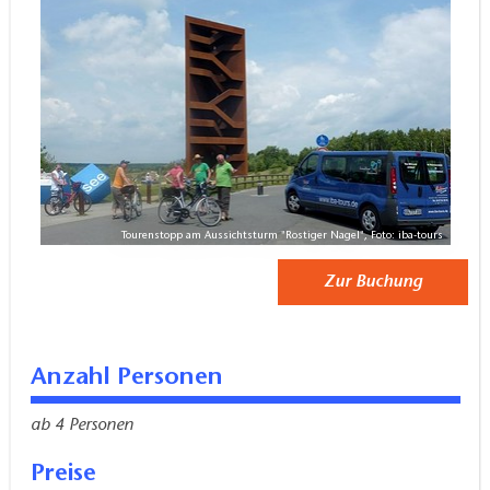
Weinberges ein. Von hier aus kann ein
Kanälen und an den schwimmenden Häusern in der
wunderschöner Blick über den Großräschener See
erst zur Hälfte gefüllten Seenlandschaft!
genossen werden.
Tourenstopp am Aussichtsturm "Rostiger Nagel", Foto: iba-tours
Zur Buchung
Anzahl Personen
ab 4 Personen
Preise