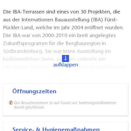
Die IBA-Terrassen sind eines von 30 Projekten, die
aus der Internationen Bauausstellung (IBA) Fürst-
Pückler-Land, welche im Jahr 2004 eröffnet wurden.
Die IBA war von 2000-2010 ein breit angelegtes
Zukunftsprogramm für die Bergbauregion in
Südbrandenburg. Sie war keine Ausstellung im
herkömmlichen Sinne, sondern vielmehr ein
aufklappen
jahrelanger Prozess, in dem bauliche Veränderungen
vollzogen und landschaftliche Entwicklungs- und
Umbauprozesse fachlich begleitet wurden.
Öffnungszeiten
Die IBA-Terrassen: minimalistische Architektur aus
Das Besucherzentrum ist auf Grund von Sanierungsmaßnahmen
drei durch Terrassen verbundene Gebäudewürfel,
derzeit geschlossen.
modern gestaltet und eine Widerspiegelung der
Verbindung von Natur, Kultur und Bergbau in der
Service- & Hygienemaßnahmen
Region. Diese liegen eingebettet zwischen der aus