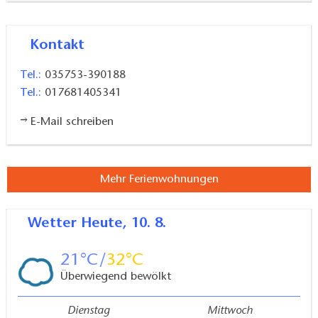
Zubereitung von Kaffee und Tee und für die Kühlung
von Lebensmitteln sind die entsprechenden
Kontakt
Möglichkeiten vorhanden.
Tel.:
035753-390188
Bett & Bike Naturzimmer
auf 30 m², Platz für
Tel.:
017681405341
zwei Personen, mit
2 Einzelbetten, altem
E-Mail schreiben
Kaminofen, Wandmalereien und
freistehender Badewanne.
Mehr Ferienwohnungen
Wetter
Heute, 10. 8.
21
32
Überwiegend bewölkt
Dienstag
Mittwoch