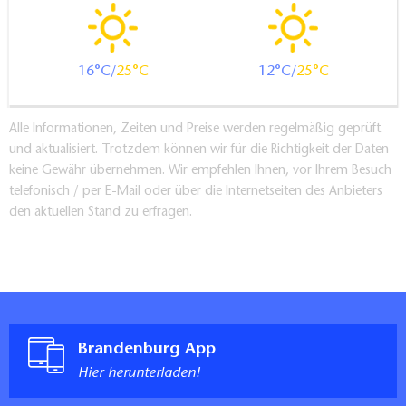
16
25
12
25
Alle Informationen, Zeiten und Preise werden regelmäßig geprüft
und aktualisiert. Trotzdem können wir für die Richtigkeit der Daten
keine Gewähr übernehmen. Wir empfehlen Ihnen, vor Ihrem Besuch
telefonisch / per E-Mail oder über die Internetseiten des Anbieters
den aktuellen Stand zu erfragen.
Brandenburg App
Hier herunterladen!