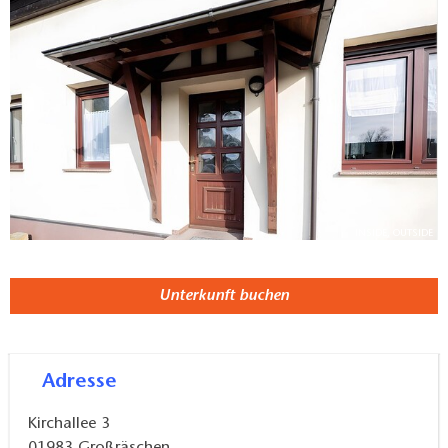
Check-in-System. Bitte füllen Sie nach der Buchung
das Holidu-Kontaktformular, das Ihnen per E-Mail
zugesandt wird, vollständig aus und geben Sie Ihre
Adresse an. Dies wird dem Gastgeber helfen, Ihren
Aufenthalt bestmöglich vorzubereiten.
INSIDE, OUTSIDE
Unterkunft buchen
Adresse
Kirchallee 3