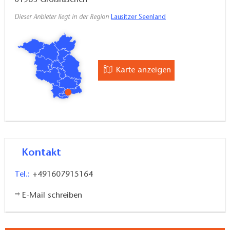
01983
Großräschen
Dieser Anbieter liegt in der Region
Lausitzer Seenland
Karte anzeigen
Kontakt
Tel.:
+491607915164
E-Mail schreiben