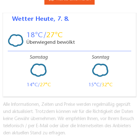
Wetter
Heute, 7. 8.
18
27
Überwiegend bewölkt
Samstag
Sonntag
14
27
15
32
Alle Informationen, Zeiten und Preise werden regelmäßig geprüft
und aktualisiert. Trotzdem können wir für die Richtigkeit der Daten
keine Gewähr übernehmen. Wir empfehlen Ihnen, vor Ihrem Besuch
telefonisch / per E-Mail oder über die Internetseiten des Anbieters
den aktuellen Stand zu erfragen.