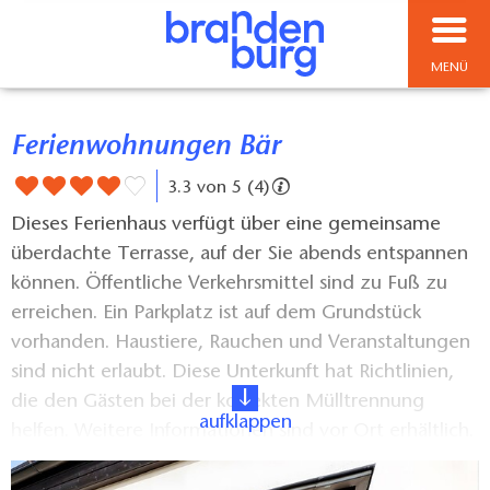
MENÜ
Ferienwohnungen Bär
3.3 von 5 (4)
Dieses Ferienhaus verfügt über eine gemeinsame
überdachte Terrasse, auf der Sie abends entspannen
können. Öffentliche Verkehrsmittel sind zu Fuß zu
erreichen. Ein Parkplatz ist auf dem Grundstück
vorhanden. Haustiere, Rauchen und Veranstaltungen
sind nicht erlaubt. Diese Unterkunft hat Richtlinien,
die den Gästen bei der korrekten Mülltrennung
aufklappen
helfen. Weitere Informationen sind vor Ort erhältlich.
Diese Unterkunft verfügt über ein bequemes Selbst-