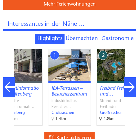
Mehr Ferienwohnungen
Interessantes in der Nähe ...
Highlights
Übernachten
Gastronomie
7
1
2
Touristinformatio
IBA-Terrassen –
Freibad Freizeit-
n Senftenberg
Besucherzentrum
und…
Geprüfte
Industriekultur,
Strand- und
Touristinformati…
Besucher…
Freibäder
Senftenberg
Großräschen
Großräschen
7.4km
1.4km
1.8km
Karte aktivieren