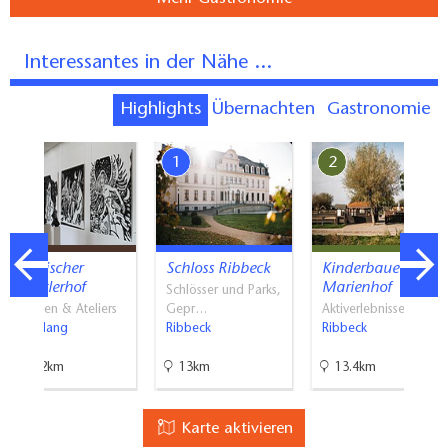
Interessantes in der Nähe ...
Highlights
Übernachten
Gastronomie
7
1
2
Märkischer
Schloss Ribbeck
Kinderbauernhof
Künstlerhof
Marienhof
Schlösser und Parks,
Galerien & Ateliers
Gepr…
Aktiverlebnisse
Brieselang
Ribbeck
Ribbeck
15.2km
13km
13.4km
Karte aktivieren