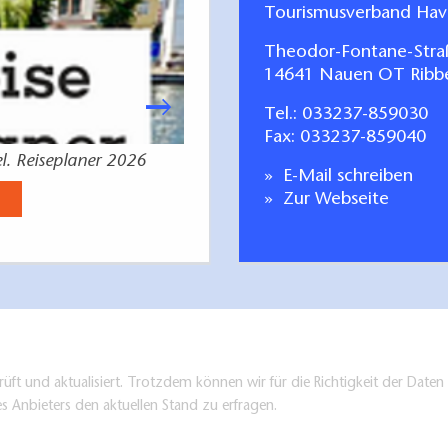
Tourismusverband Have
Theodor-Fontane-Stra
14641 Nauen OT Ribb
Tel.:
033237-859030
Fax: 033237-859040
l. Reiseplaner 2026
RADZEIT - die Radk
E-Mail schreiben
Jetzt anse
Zur Webseite
üft und aktualisiert. Trotzdem können wir für die Richtigkeit der Dat
es Anbieters den aktuellen Stand zu erfragen.