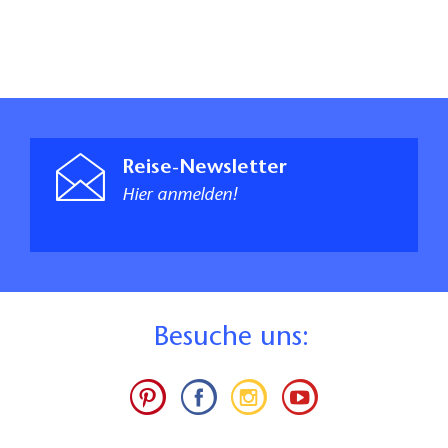
Reise-Newsletter
Hier anmelden!
B
esuche uns: