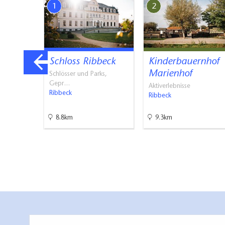
1
2
tlet
Schloss Ribbeck
Kinderbauernhof
Marienhof
Schlösser und Parks,
Gepr…
Aktiverlebnisse
Ribbeck
Ribbeck
8.8km
9.3km