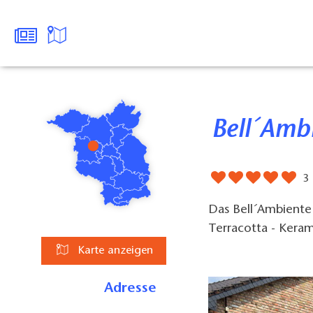
Bell´Amb
3
Das Bell´Ambiente b
Terracotta - Keram
Karte anzeigen
Adresse