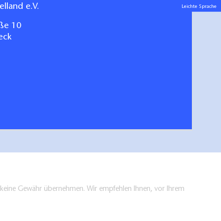
lland e.V.
Leichte Sprache
ße 10
eck
arte für das Havelland
Radze
hen/bestellen
en keine Gewähr übernehmen. Wir empfehlen Ihnen, vor Ihrem