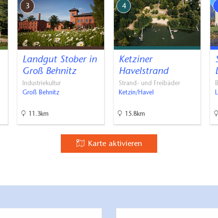
3
4
Landgut Stober in
Ketziner
Groß Behnitz
Havelstrand
Industriekultur
Strand- und Freibäder
Groß Behnitz
Ketzin/Havel
11.3km
15.8km
Karte aktivieren