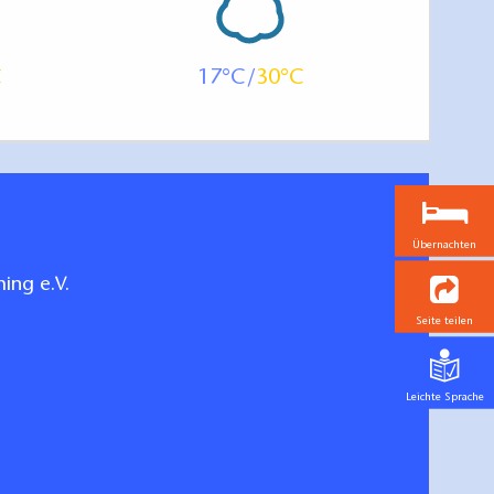
17
30
Übernachten
ing e.V.
Seite teilen
Leichte Sprache