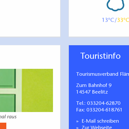
13
33
Touristinfo
Tourismusverband Fläm
Zum Bahnhof 9
14547 Beelitz
Tel.:
033204-62870
Fax: 033204-618761
mal raus
E-Mail schreiben
Zur Webseite