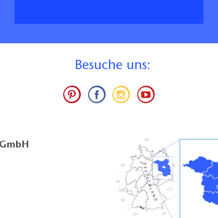
B
esuche uns:
g GmbH