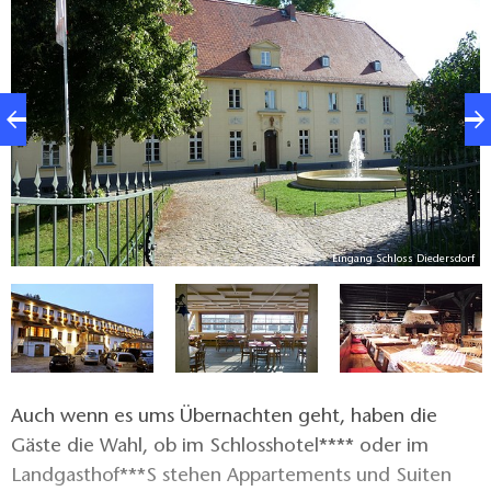
durch gezielten Einkauf werden aktiv hiesige
Produzenten unterstützt.
ll
Eingang Schloss Diedersdorf
Auch wenn es ums Übernachten geht, haben die
Gäste die Wahl, ob im Schlosshotel**** oder im
Landgasthof***S stehen Appartements und Suiten