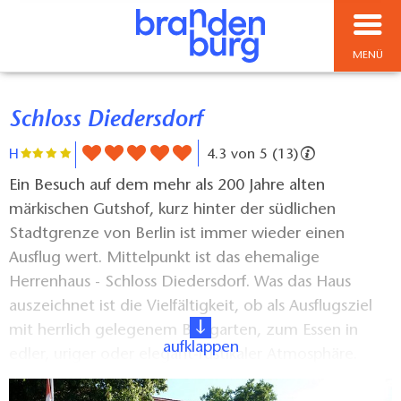
MENÜ
Schloss Diedersdorf
H
4.3 von 5 (13)
Ein Besuch auf dem mehr als 200 Jahre alten
märkischen Gutshof, kurz hinter der südlichen
Stadtgrenze von Berlin ist immer wieder einen
Ausflug wert. Mittelpunkt ist das ehemalige
Herrenhaus - Schloss Diedersdorf. Was das Haus
auszeichnet ist die Vielfältigkeit, ob als Ausflugsziel
mit herrlich gelegenem Biergarten, zum Essen in
aufklappen
edler, uriger oder elegant-rustikaler Atmosphäre.
Dem Hotel liegt die regionale Küche am Herzen -