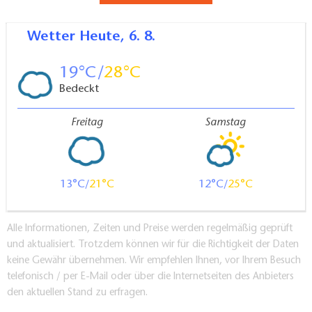
Wetter
Heute, 6. 8.
19
28
Bedeckt
Freitag
Samstag
13
21
12
25
Alle Informationen, Zeiten und Preise werden regelmäßig geprüft
und aktualisiert. Trotzdem können wir für die Richtigkeit der Daten
keine Gewähr übernehmen. Wir empfehlen Ihnen, vor Ihrem Besuch
telefonisch / per E-Mail oder über die Internetseiten des Anbieters
den aktuellen Stand zu erfragen.