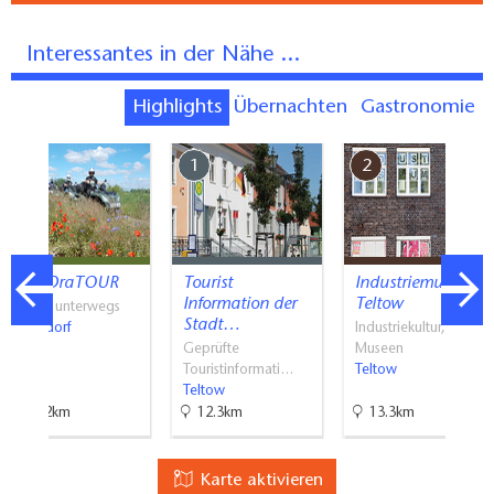
Interessantes in der Nähe ...
Highlights
Übernachten
Gastronomie
7
1
2
QUADraTOUR
Tourist
Industriemuseum
Information der
Teltow
Mit PS unterwegs
Stadt…
Wünsdorf
Industriekultur,
Geprüfte
Museen
Touristinformati…
Teltow
Teltow
24.2km
12.3km
13.3km
Karte aktivieren