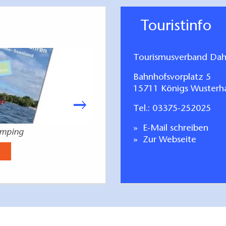
Touristinfo
Tourismusverband Dah
Bahnhofsvorplatz 5
15711 Königs Wusterh
Tel.:
03375-252025
E-Mail schreiben
amping
Angeln im Dah
Zur Webseite
Jetzt anse