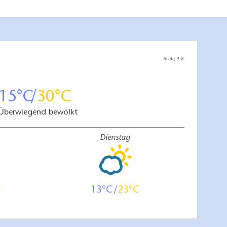
Heute, 9. 8.
15
30
Überwiegend bewölkt
Dienstag
13
23