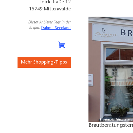
Loickstraße 12
15749
Mittenwalde
Dieser Anbieter liegt in der
Region
Dahme-Seenland
Mehr Shopping-Tipps
Brautmode Princess and 
Brautberatungster