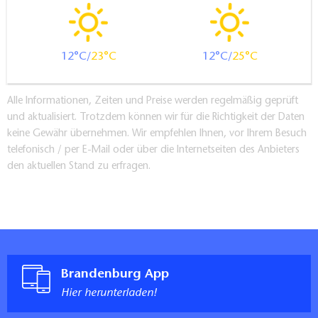
12
23
12
25
Alle Informationen, Zeiten und Preise werden regelmäßig geprüft
und aktualisiert. Trotzdem können wir für die Richtigkeit der Daten
keine Gewähr übernehmen. Wir empfehlen Ihnen, vor Ihrem Besuch
telefonisch / per E-Mail oder über die Internetseiten des Anbieters
den aktuellen Stand zu erfragen.
Brandenburg App
Hier herunterladen!