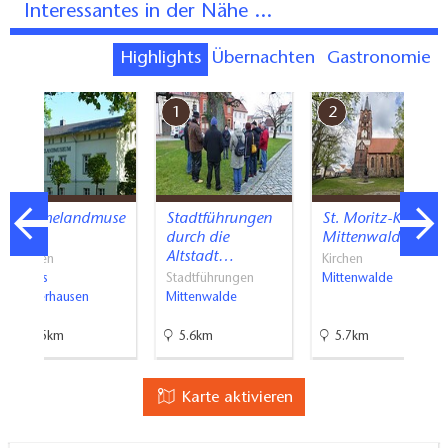
Interessantes in der Nähe ...
Highlights
Übernachten
Gastronomie
7
1
2
Dahmelandmuse
Stadtführungen
St. Moritz-Kirche
um
durch die
Mittenwalde
Altstadt…
Museen
Kirchen
Königs
Stadtführungen
Mittenwalde
Wusterhausen
Mittenwalde
12.5km
5.6km
5.7km
Karte aktivieren