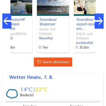
Fahrgastschiff
Strandbad
Strandbad
Uckermark
Wukensee
seezeit-resort
Templin
am…
Strand- und
Ausflugsschifffahrt
Freibäder
Strand- und
Templin
Biesenthal
Freibäder
Joachimsthal
33.2km
7km
20.2km
Karte aktivieren
Wetter
Heute, 7. 8.
14
22
Bedeckt