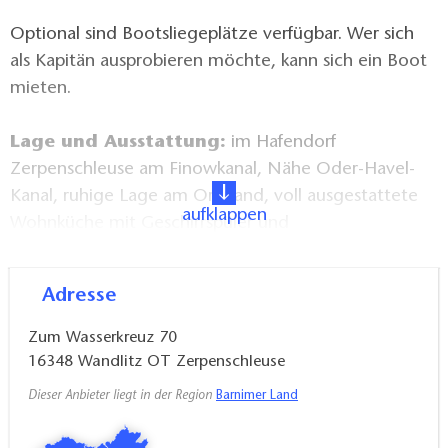
Optional sind Bootsliegeplätze verfügbar. Wer sich
als Kapitän ausprobieren möchte, kann sich ein Boot
mieten.
Lage und Ausstattung:
im Hafendorf
Zerpenschleuse am Finowkanal, Nähe Oder-Havel-
Kanal, ruhige Lage am Ortsrand, voll ausgestattete
aufklappen
Wohnküche mit Geschirrspüler und
Gefriermöglichkeit, Kinderbett, Kinderhochstuhl,
Treppenschutzgitter (auf Anfrage), Innen- und
Adresse
Außenkamin, Bad mit Dusche, Whirlpool,
Waschmaschine, Wäschetrockner,
Zum Wasserkreuz 70
Terrasse, WLAN, Arbeitsplatz mit Curved Monitor,
16348
Wandlitz OT Zerpenschleuse
Maus, Tastatur, Dockingstation
Dieser Anbieter liegt in der Region
Barnimer Land
Angebote und Extras:
Bettwäsche und