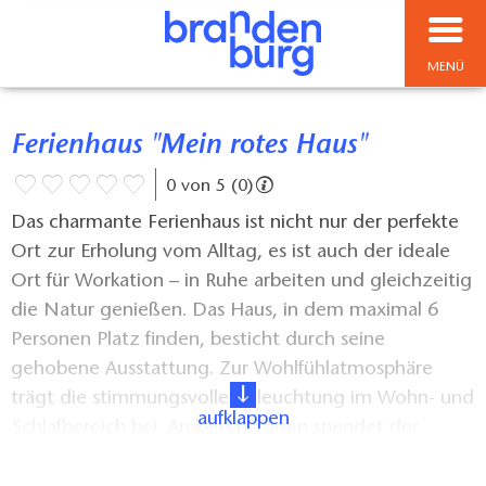
MENÜ
Ferienhaus "Mein rotes Haus"
0 von 5 (0)
Das charmante Ferienhaus ist nicht nur der perfekte
Ort zur Erholung vom Alltag, es ist auch der ideale
Ort für Workation – in Ruhe arbeiten und gleichzeitig
die Natur genießen. Das Haus, in dem maximal 6
Personen Platz finden, besticht durch seine
gehobene Ausstattung. Zur Wohlfühlatmosphäre
trägt die stimmungsvolle Beleuchtung im Wohn- und
aufklappen
Schlafbereich bei. An kalten Tagen spendet der
Kamin wohltuende Wärme. Die Terrasse ist ebenfalls