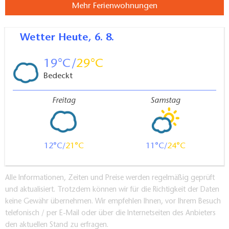
Mehr Ferienwohnungen
Wetter
Heute, 6. 8.
19
29
Bedeckt
Freitag
Samstag
12
21
11
24
Alle Informationen, Zeiten und Preise werden regelmäßig geprüft
und aktualisiert. Trotzdem können wir für die Richtigkeit der Daten
keine Gewähr übernehmen. Wir empfehlen Ihnen, vor Ihrem Besuch
telefonisch / per E-Mail oder über die Internetseiten des Anbieters
den aktuellen Stand zu erfragen.