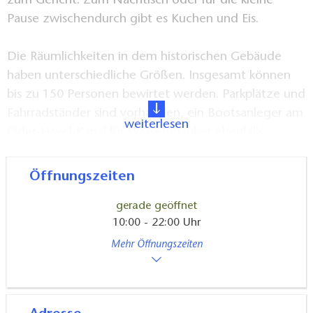
zum Gericht. Zum Nachtisch oder für die kleine
Pause zwischendurch gibt es Kuchen und Eis.
Die Räumlichkeiten in dem historischen Gebäude
haben unterschiedliche Größen. Insgesamt können
bis zu 150 Personen bewirtet werden. Parkplätze und
Fahrradständer sind vorhanden, ein Bootsanleger am
weiterlesen
Oder-Havel-Kanal für Wasserurlauber ebenfalls.
Gerne organisiert die Belegschaft auch
Öffnungszeiten
Kremserfahrten oder Schleusenbesichtigungen.
gerade geöffnet
10:00 - 22:00 Uhr
Mehr Öffnungszeiten