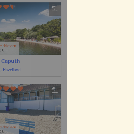
and Buchwalde -
nberger See
berg, Lausitzer Seenland
eschlossen
0 Uhr
 Strausberg mit
rleih
erg, Seenland Oder-Spree