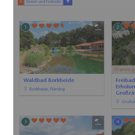
✕
Strand- und Freibäder
1
2
gerade g
Waldbad Borkheide
Freibad
Erholu
Borkheide, Fläming
Großrä
Großräs
3
4