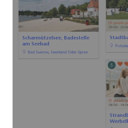
gerade g
09:00 - 20:0
Stadtb
Scharmützelsee, Badestelle
am Seebad
Potsd
Bad Saarow, Seenland Oder-Spree
5
6
gerade geschlossen
gerade g
08:00 - 18:00 Uhr
09:00 - 20:0