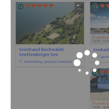
11:00 - 19:00 Uhr
Seestr
Strandbad Buckow am
Senfte
Schermützelsee
Senften
Buckow (Märkische Schweiz),
Seenland Oder-Spree
13
14
gerade g
gerade geschlossen
10:00 - 18:0
12:00 - 22:30 Uhr
Freibad
Seebad Caputh
Bootsve
Caputh, Havelland
Strausb