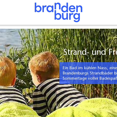
Strand- und F
Ein Bad im kühlen Nass, eine
Brandenburgs Strandbäder bi
Sommertage voller Badespaß