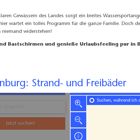
ren Gewässern des Landes sorgt ein breites Wassersportange
er wartet ein tolles Programm für die ganze Familie. Doch der
ch niemand widerstehen!
nd Bastschirmen und genieße Urlaubsfeeling pur in 
denburg: Strand- und Freibäder
Suchen, während ich 
Jetzt suchen!