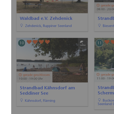
9
10
gerade geschlossen
gerade g
08:00 - 20:00 Uhr
10:00 - 19:0
Strandbad Wukensee
Strand
Seddin
Biesenthal, Barnimer Land
Kähnsd
11
12
gerade geschlossen