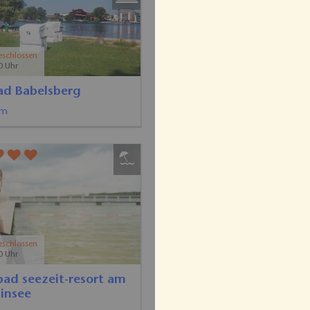
eschlossen
0 Uhr
ad Babelsberg
am
eschlossen
0 Uhr