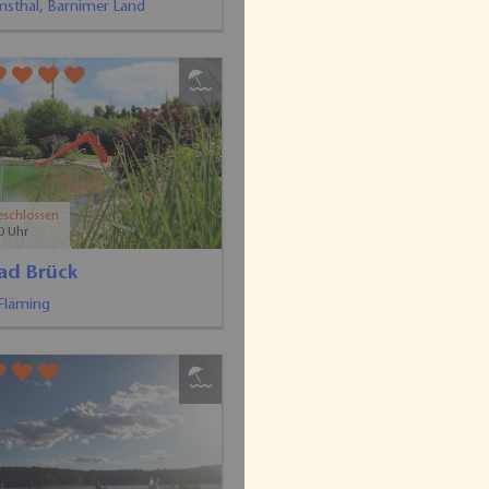
 Forst (Lausitz)
Lausitz), Lausitzer Seenland
d e.V. Zehdenick
ck, Ruppiner Seenland