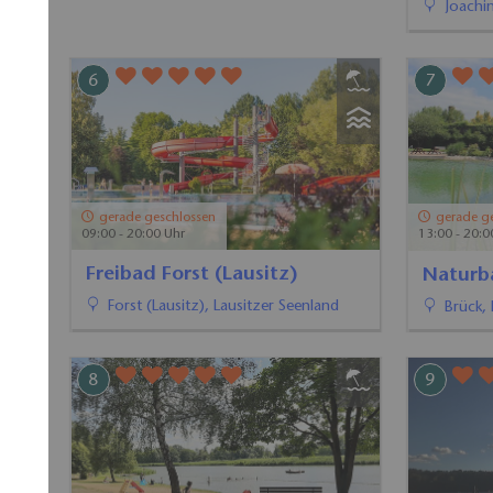
Strandbad seezeit-resort am
Freibad
Werbellinsee
Forst (
Joachimsthal, Barnimer Land
7
8
gerade geschlossen
13:00 - 20:00 Uhr
Waldba
Naturbad Brück
Zehdeni
Brück, Fläming