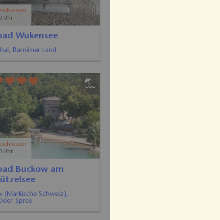
eschlossen
0 Uhr
bad Kähnsdorf am
er See
orf, Fläming