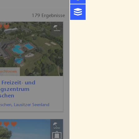
179 Ergebnisse
eschlossen
 Freizeit- und
ngszentrum
schen
chen, Lausitzer Seenland