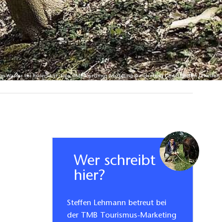
m Wasser bei Rüdersdorf, Foto: TMB Tourismus-Marketing Brandenburg GmbH/Steffen Lehmann
Wer schreibt
hier?
Steffen Lehmann betreut bei
der TMB Tourismus-Marketing