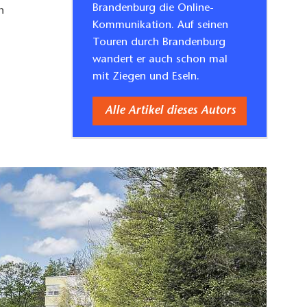
Brandenburg die Online-
n
Kommunikation. Auf seinen
Touren durch Brandenburg
wandert er auch schon mal
mit Ziegen und Eseln.
Alle Artikel dieses Autors