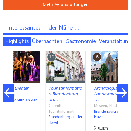
Mehr Veranstaltungen
Interessantes in der Nähe ...
Highlights
Übernachten
Gastronomie
Veranstaltun
5
10
8
event-theater
Touristinformatio
Archäologisches
n Brandenburg
Landesmuseum
Bühnen
an…
…
Brandenburg an der
Havel
Geprüfte
Museen, Klöster
Touristinformati…
Brandenburg an der
Brandenburg an der
Havel
Havel
1km
0.3km