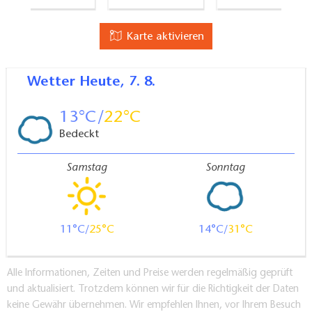
Karte aktivieren
Wetter
Heute, 7. 8.
13
22
Bedeckt
Samstag
Sonntag
11
25
14
31
Alle Informationen, Zeiten und Preise werden regelmäßig geprüft
und aktualisiert. Trotzdem können wir für die Richtigkeit der Daten
keine Gewähr übernehmen. Wir empfehlen Ihnen, vor Ihrem Besuch