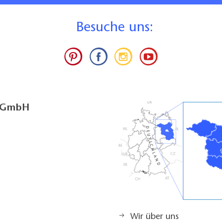
B
esuche uns:
g GmbH
Wir über uns