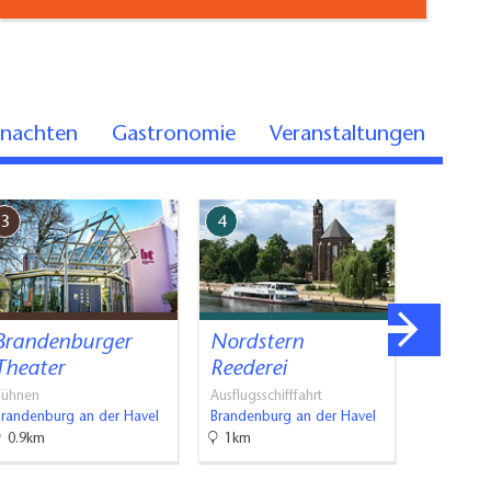
rnachten
Gastronomie
Veranstaltungen
3
4
5
Brandenburger
Nordstern
event-
Theater
Reederei
Bühnen
Brandenbu
Bühnen
Ausflugsschifffahrt
Brandenburg an der Havel
Brandenburg an der Havel
0.9km
1km
1km