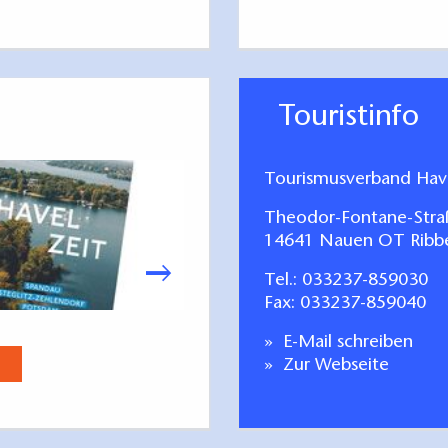
Touristinfo
Tourismusverband Have
Theodor-Fontane-Stra
14641 Nauen OT Ribb
Tel.:
033237-859030
Fax: 033237-859040
Stadt Brandenburg. Entdecken
E-Mail schreiben
Jetzt anse
Zur Webseite