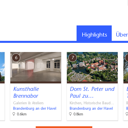
Highlights
Übe
6
7
Kunsthalle
Dom St. Peter und
Brennabor
Paul zu…
Galerien & Ateliers
Kirchen, Historische Baud…
Brandenburg an der Havel
Brandenburg an der Havel
0.6km
0.8km