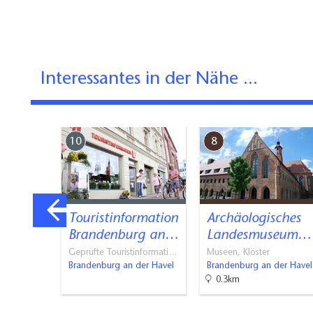
Interessantes in der Nähe ...
10
8
er
Touristinformation
Archäologisches
Brandenburg an…
Landesmuseum…
der Havel
Geprüfte Touristinformati…
Museen, Klöster
Brandenburg an der Havel
Brandenburg an der Havel
0.3km