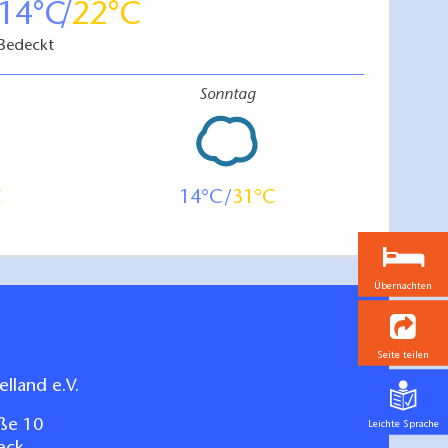
14
22
Bedeckt
Sonntag
14
31
Übernachten
Seite teilen
lland e.V.
ße 10
Leichte Sprache