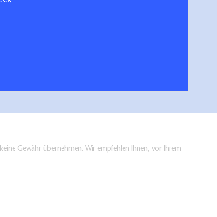
eck
 an der Havel. Reiseplaner 2026
Radze
hen/bestellen
en keine Gewähr übernehmen. Wir empfehlen Ihnen, vor Ihrem