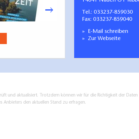
14641 Nauen OT Ribb
Tel.:
033237-859030
Fax: 033237-859040
Stadt Brandenburg. Entdecken
E-Mail schreiben
Jetzt anse
Zur Webseite
üft und aktualisiert. Trotzdem können wir für die Richtigkeit der Dat
es Anbieters den aktuellen Stand zu erfragen.