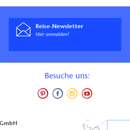
Reise-Newsletter
Hier anmelden!
B
esuche uns:
g GmbH