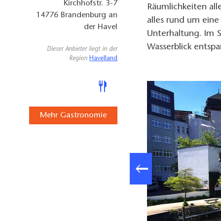
Kirchhofstr. 3-7
Räumlichkeiten all
14776
Brandenburg an
alles rund um eine
der Havel
Unterhaltung. Im 
Wasserblick entsp
Dieser Anbieter liegt in der
Region
Havelland
Mehr Gastronomie