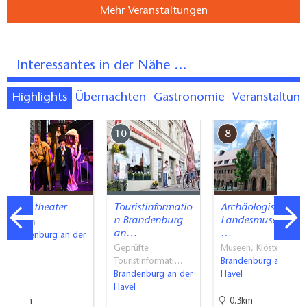
Mehr Veranstaltungen
Interessantes in der Nähe ...
Highlights
Übernachten
Gastronomie
Veranstaltun
5
10
8
event-theater
Touristinformatio
Archäologisches
n Brandenburg
Landesmuseum
Bühnen
an…
…
Brandenburg an der
Havel
Geprüfte
Museen, Klöster
Touristinformati…
Brandenburg an der
Brandenburg an der
Havel
Havel
1km
0.3km