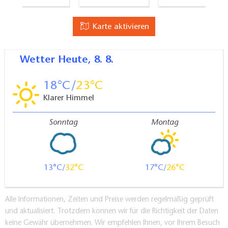
Karte aktivieren
Wetter
Heute, 8. 8.
18
23
Klarer Himmel
Sonntag
Montag
13
32
17
26
Alle Informationen, Zeiten und Preise werden regelmäßig geprüft
und aktualisiert. Trotzdem können wir für die Richtigkeit der Daten
keine Gewähr übernehmen. Wir empfehlen Ihnen, vor Ihrem Besuch