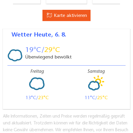
Karte aktivieren
Wetter
Heute, 6. 8.
19
29
Überwiegend bewölkt
Freitag
Samstag
13
23
11
25
Alle Informationen, Zeiten und Preise werden regelmäßig geprüft
und aktualisiert. Trotzdem können wir für die Richtigkeit der Daten
keine Gewähr übernehmen. Wir empfehlen Ihnen, vor Ihrem Besuch