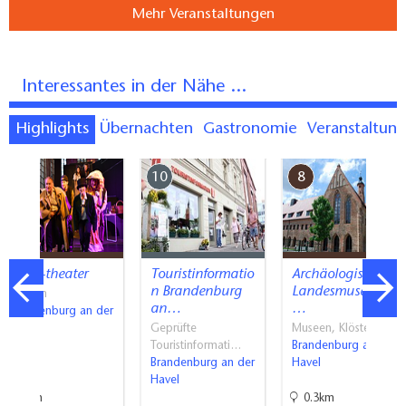
Mehr Veranstaltungen
Interessantes in der Nähe ...
Highlights
Übernachten
Gastronomie
Veranstaltun
5
10
8
event-theater
Touristinformatio
Archäologisches
n Brandenburg
Landesmuseum
Bühnen
an…
…
Brandenburg an der
Havel
Geprüfte
Museen, Klöster
Touristinformati…
Brandenburg an der
Brandenburg an der
Havel
Havel
1km
0.3km