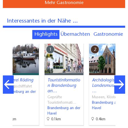
Mehr Gastronomie
Interessantes in der Nähe ...
Highlights
Übernachten
Gastronomie
7
1
2
Reederei Röding
Touristinformatio
Archäologisches
n Brandenburg
Landesmuseum
Ausflugsschifffahrt
an…
…
Brandenburg an der
Havel
Geprüfte
Museen, Klöster
Touristinformati…
Brandenburg an der
Brandenburg an der
Havel
Havel
0.9km
0.1km
0.4km