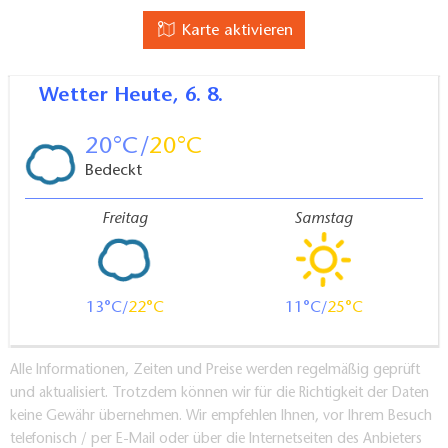
Karte aktivieren
Wetter
Heute, 6. 8.
20
20
Bedeckt
Freitag
Samstag
13
22
11
25
Alle Informationen, Zeiten und Preise werden regelmäßig geprüft
und aktualisiert. Trotzdem können wir für die Richtigkeit der Daten
keine Gewähr übernehmen. Wir empfehlen Ihnen, vor Ihrem Besuch
telefonisch / per E-Mail oder über die Internetseiten des Anbieters