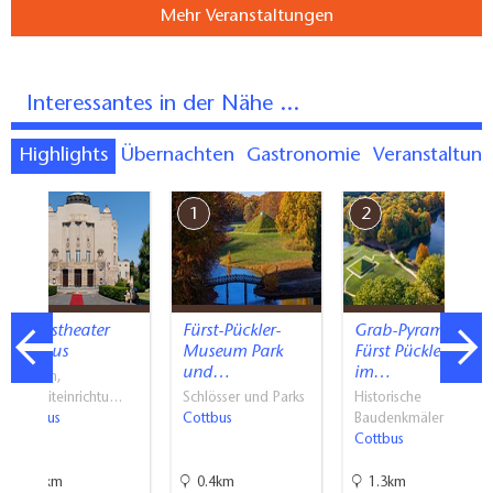
Mehr Veranstaltungen
Interessantes in der Nähe ...
Highlights
Übernachten
Gastronomie
Veranstaltun
7
1
2
Staatstheater
Fürst-Pückler-
Grab-Pyramide
Cottbus
Museum Park
Fürst Pücklers
und…
im…
Bühnen,
Freizeiteinrichtu…
Schlösser und Parks
Historische
Cottbus
Cottbus
Baudenkmäler …
Cottbus
5.1km
0.4km
1.3km