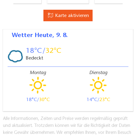
Karte aktivieren
Wetter
Heute, 9. 8.
18
32
Bedeckt
Montag
Dienstag
18
30
14
23
Alle Informationen, Zeiten und Preise werden regelmäßig geprüft
und aktualisiert. Trotzdem können wir für die Richtigkeit der Daten
keine Gewähr übernehmen. Wir empfehlen Ihnen, vor Ihrem Besuch