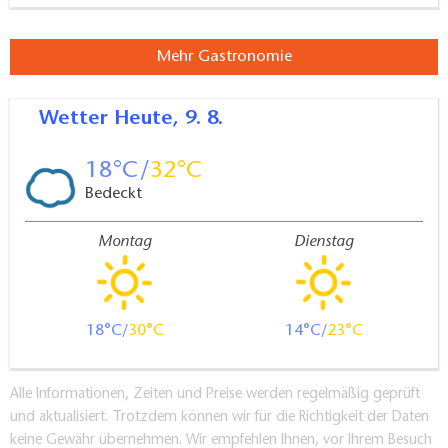
Mehr Gastronomie
Wetter
Heute, 9. 8.
18
32
Bedeckt
Montag
Dienstag
18
30
14
23
Alle Informationen, Zeiten und Preise werden regelmäßig geprüft
und aktualisiert. Trotzdem können wir für die Richtigkeit der Daten
keine Gewähr übernehmen. Wir empfehlen Ihnen, vor Ihrem Besuch