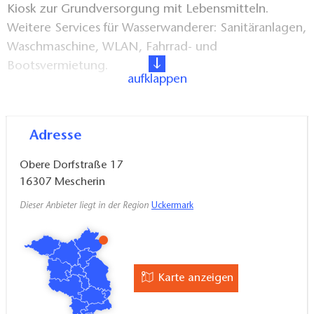
Kiosk zur Grundversorgung mit Lebensmitteln.
Weitere Services für Wasserwanderer: Sanitäranlagen,
Waschmaschine, WLAN, Fahrrad- und
Bootsvermietung.
aufklappen
In Mescherin finden Besucher vor allem Ruhe und
Naturerlebnisse in der artenreichen Auenlandschaft
Adresse
des Nationalparkes Unteres Odertal.
Obere Dorfstraße 17
16307
Mescherin
Dieser Anbieter liegt in der Region
Uckermark
Karte anzeigen