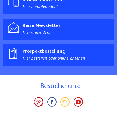
Hier herunterladen!
Reise-Newsletter
Hier anmelden!
Prospektbestellung
Hier bestellen oder online ansehen
B
esuche uns: