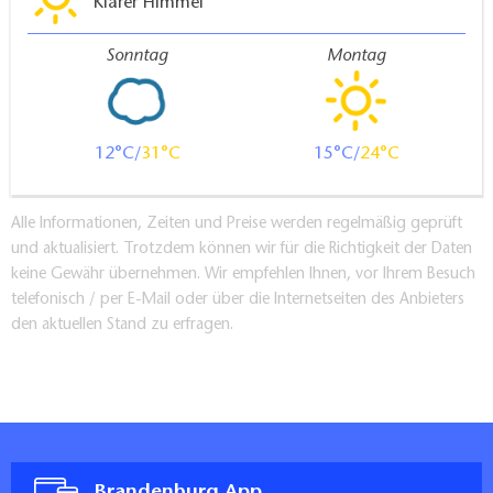
Klarer Himmel
Sonntag
Montag
12
31
15
24
Alle Informationen, Zeiten und Preise werden regelmäßig geprüft
und aktualisiert. Trotzdem können wir für die Richtigkeit der Daten
keine Gewähr übernehmen. Wir empfehlen Ihnen, vor Ihrem Besuch
telefonisch / per E-Mail oder über die Internetseiten des Anbieters
den aktuellen Stand zu erfragen.
Brandenburg App