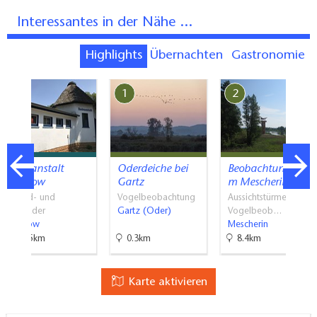
Interessantes in der Nähe ...
Highlights
Übernachten
Gastronomie
7
1
2
Badeanstalt
Oderdeiche bei
Beobachtungstur
Brüssow
Gartz
m Mescherin
Strand- und
Vogelbeobachtung
Aussichtstürme,
Freibäder
Gartz (Oder)
Vogelbeob…
Brüssow
Mescherin
36.5km
0.3km
8.4km
Karte aktivieren