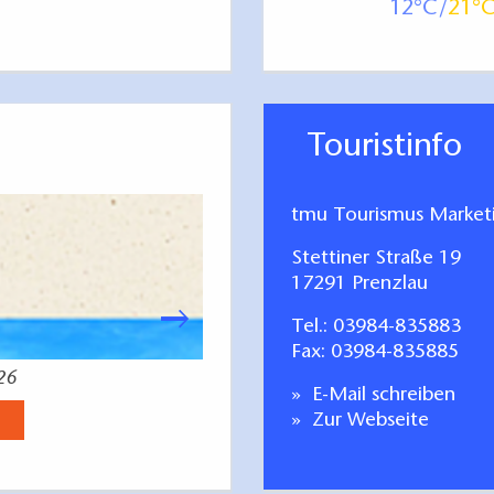
12
21
Touristinfo
tmu Tourismus Marke
Stettiner Straße 19
17291 Prenzlau
Tel.:
03984-835883
Fax: 03984-835885
26
Radfahren Tagestoure
E-Mail schreiben
Jetzt anse
Zur Webseite