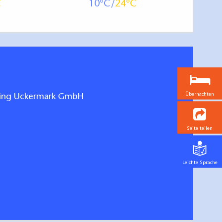
10
24
Übernachten
ting Uckermark GmbH
Seite teilen
Leichte Sprache
n und Fernwege Uckermark
hen/bestellen