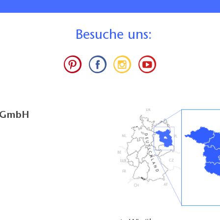
B
esuche uns:
g GmbH