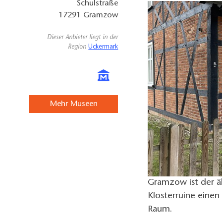
Schulstraße
17291
Gramzow
Dieser Anbieter liegt in der
Region
Uckermark
Mehr Museen
Gramzow ist der äl
Klosterruine eine
Raum.