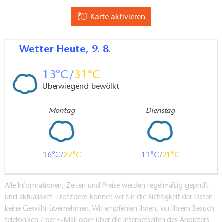
Karte aktivieren
Wetter
Heute, 9. 8.
13
31
Überwiegend bewölkt
Montag
Dienstag
16
27
11
21
Alle Informationen, Zeiten und Preise werden regelmäßig geprüft
und aktualisiert. Trotzdem können wir für die Richtigkeit der Daten
keine Gewähr übernehmen. Wir empfehlen Ihnen, vor Ihrem Besuch
telefonisch / per E-Mail oder über die Internetseiten des Anbieters