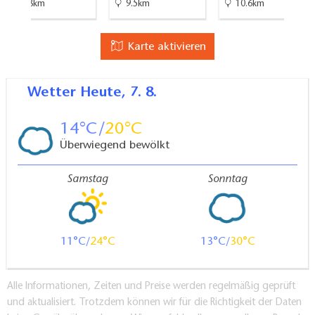
14.8km
9.5km
10.6km
Karte aktivieren
Wetter
Heute, 7. 8.
14
20
Überwiegend bewölkt
Samstag
Sonntag
11
24
13
30
Alle Informationen, Zeiten und Preise werden regelmäßig geprüft
und aktualisiert. Trotzdem können wir für die Richtigkeit der Daten