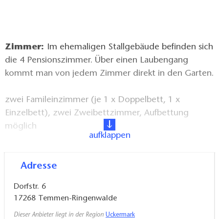
Zimmer:
Im ehemaligen Stallgebäude befinden sich
die 4 Pensionszimmer. Über einen Laubengang
kommt man von jedem Zimmer direkt in den Garten.
zwei Famileinzimmer (je 1 x Doppelbett, 1 x
Einzelbett), zwei Zweibettzimmer, Aufbettung
möglich
aufklappen
Ausstattung:
Jedes Zimmer verfügt über ein
Adresse
eigenes Bad mit Dusche/WC. Inklusive Bettwäsche
und Handtücher.
Dorfstr. 6
17268
Temmen-Ringenwalde
Verpflegung:
Frühstück zubuchbar
Dieser Anbieter liegt in der Region
Uckermark