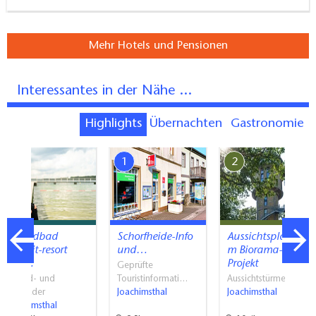
Mehr Hotels und Pensionen
Interessantes in der Nähe ...
Highlights
Übernachten
Gastronomie
7
1
2
Strandbad
Schorfheide-Info
Aussichtsplattfor
seezeit-resort
und…
m Biorama-
am…
Projekt
Geprüfte
Strand- und
Touristinformati…
Aussichtstürme
Freibäder
Joachimsthal
Joachimsthal
Joachimsthal