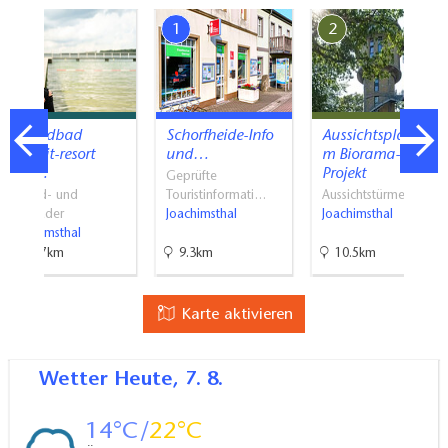
7
1
2
Strandbad
Schorfheide-Info
Aussichtsplattfor
seezeit-resort
und…
m Biorama-
am…
Projekt
Geprüfte
Strand- und
Touristinformati…
Aussichtstürme
Freibäder
Joachimsthal
Joachimsthal
Joachimsthal
14.7km
9.3km
10.5km
Karte aktivieren
Wetter
Heute, 7. 8.
14
22