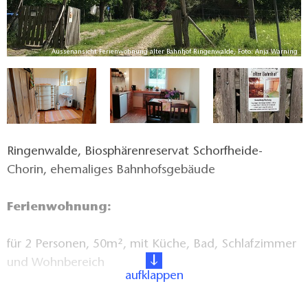
lt
Aussenansicht Ferienwohnung alter Bahnhof Ringenwalde, Foto: Anja Warning
Ringenwalde, Biosphärenreservat Schorfheide-
Chorin, ehemaliges Bahnhofsgebäude
Ferienwohnung:
für 2 Personen, 50m², mit Küche, Bad, Schlafzimmer
und Wohnbereich
aufklappen
Ausstattung: