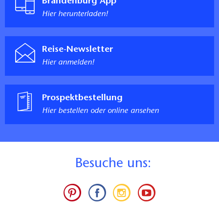
Brandenburg App
Hier herunterladen!
Reise-Newsletter
Hier anmelden!
Prospektbestellung
Hier bestellen oder online ansehen
B
esuche uns: