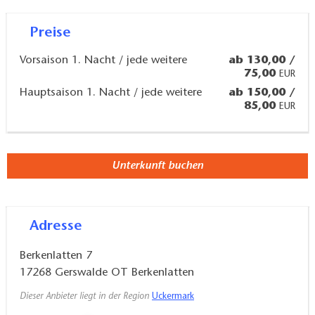
Küche, Dusche und WC, Fön, im Wellnessbereich:
Sauna und Badewanne
Preise
Vorsaison 1. Nacht / jede weitere
ab 130,00 /
Ausstattung:
75,00
EUR
Hauptsaison 1. Nacht / jede weitere
ab 150,00 /
85,00
TV, Kühlschrank, Geschirrspüler, Backofen, große
EUR
Terrasse
Unterkunft buchen
Adresse
Berkenlatten 7
17268
Gerswalde OT Berkenlatten
Dieser Anbieter liegt in der Region
Uckermark