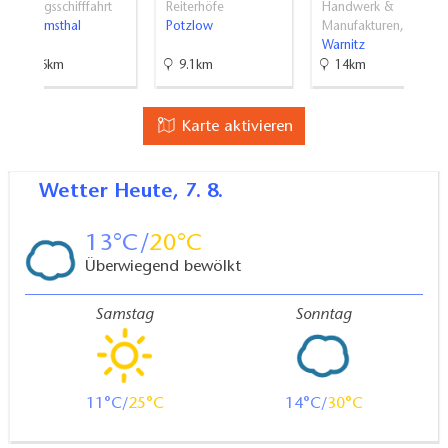
Weitere Angaben
Ausflugsschifffahrt
Reiterhöfe
Handwerk &
Joachimsthal
Potzlow
Manufakturen, …
Große Bewegungsfläche im Zimmer
Warnitz
Abstellmöglichkeiten für Kinderwagen / Rollatoren
19.6km
9.1km
14km
etc.
Ergänzende Informationen:
Karte aktivieren
Frühstücksservice
Wetter
Heute, 7. 8.
13
20
Überwiegend bewölkt
Samstag
Sonntag
11
25
14
30