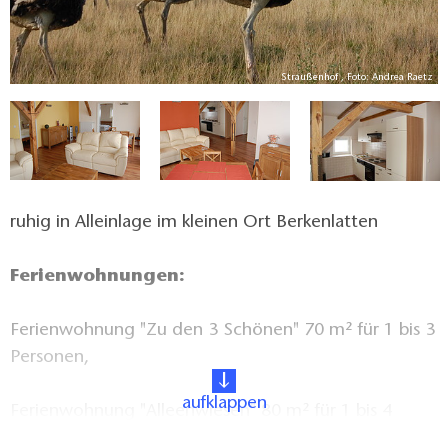
n
Straußenhof , Foto: Andrea Raetz
ruhig in Alleinlage im kleinen Ort Berkenlatten
Ferienwohnungen:
Ferienwohnung "Zu den 3 Schönen" 70 m² für 1 bis 3
Personen,
aufklappen
Ferienwohnung "Alleenwiesen" 80 m² für 1 bis 4
Personen mit je 1 Wohnraum, 2 Schlafräumen,